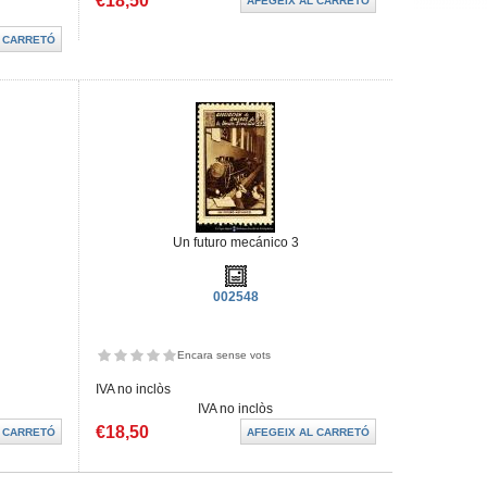
€18,50
Un futuro mecánico 3
002548
Encara sense vots
IVA no inclòs
IVA no inclòs
€18,50