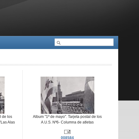
Cerca
Formulari de cerca
l de los
Album "1º de mayo". Tarjeta postal de los
"Las Alas
A.U.S. Nº6- Columna de atletas
008584