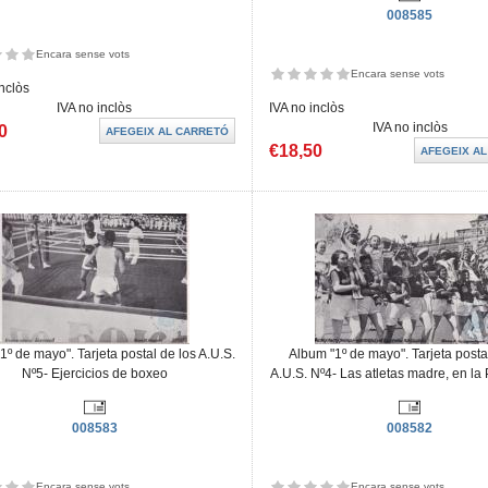
008585
Encara sense vots
Encara sense vots
inclòs
IVA no inclòs
IVA no inclòs
IVA no inclòs
0
€18,50
1º de mayo". Tarjeta postal de los A.U.S.
Album "1º de mayo". Tarjeta posta
Nº5- Ejercicios de boxeo
A.U.S. Nº4- Las atletas madre, en la
008583
008582
Encara sense vots
Encara sense vots