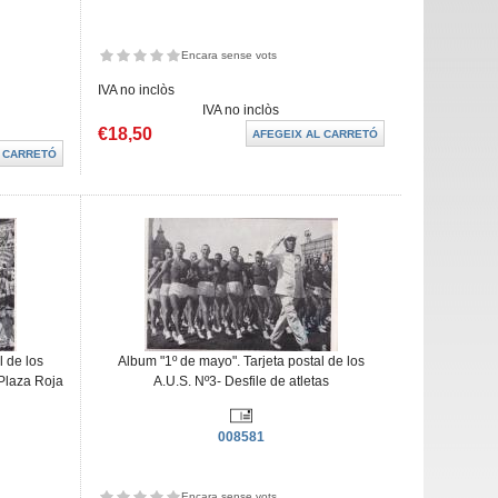
Encara sense vots
IVA no inclòs
IVA no inclòs
€18,50
l de los
Album "1º de mayo". Tarjeta postal de los
 Plaza Roja
A.U.S. Nº3- Desfile de atletas
008581
Encara sense vots