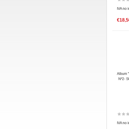
IVA no 
€18,5
Album "
Nº2- S
IVA no 