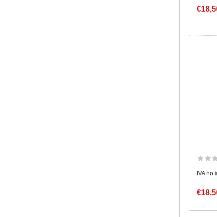
€18,5
IVA no 
€18,5
Pàgin