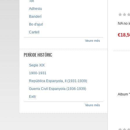
Tot
Adhesiu
Banderí
IVA no 
Bo d'ajut
Cartell
€18,5
Veure més
PERÍODE HISTÒRIC
Segle XIX
1900-1931
República Espanyola, II (1931-1939)
Guerra Civil Espanyola (1936-1939)
Album "
Exili
Veure més