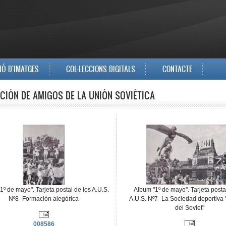
IÓ D'IMATGES
COL·LECCIONS DIGITALS
CONTACTE
CIÓN DE AMIGOS DE LA UNIÓN SOVIÉTICA
1º de mayo". Tarjeta postal de los A.U.S.
Album "1º de mayo". Tarjeta posta
Nº8- Formación alegórica
A.U.S. Nº7- La Sociedad deportiva 
del Soviet"
008586