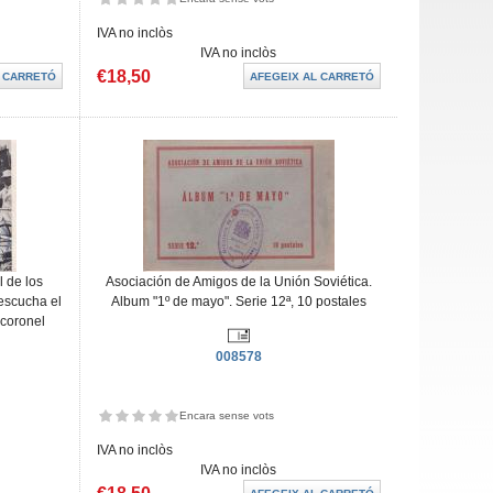
IVA no inclòs
IVA no inclòs
€18,50
l de los
Asociación de Amigos de la Unión Soviética.
escucha el
Album "1º de mayo". Serie 12ª, 10 postales
 coronel
008578
Encara sense vots
IVA no inclòs
IVA no inclòs