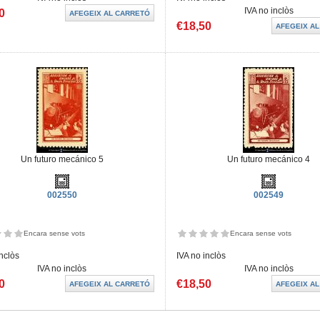
IVA no inclòs
0
€18,50
Un futuro mecánico 5
Un futuro mecánico 4
002550
002549
Encara sense vots
Encara sense vots
inclòs
IVA no inclòs
IVA no inclòs
IVA no inclòs
0
€18,50
es