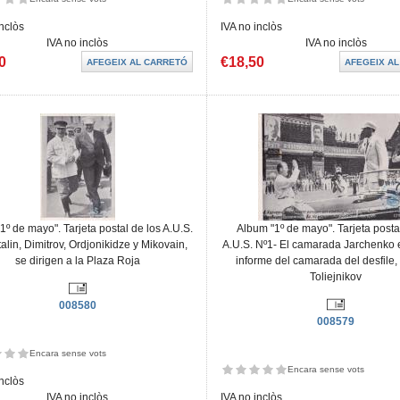
inclòs
IVA no inclòs
IVA no inclòs
IVA no inclòs
0
€18,50
1º de mayo". Tarjeta postal de los A.U.S.
Album "1º de mayo". Tarjeta posta
talin, Dimitrov, Ordjonikidze y Mikovain,
A.U.S. Nº1- El camarada Jarchenko 
se dirigen a la Plaza Roja
informe del camarada del desfile,
Toliejnikov
008580
008579
Encara sense vots
Encara sense vots
inclòs
IVA no inclòs
IVA no inclòs