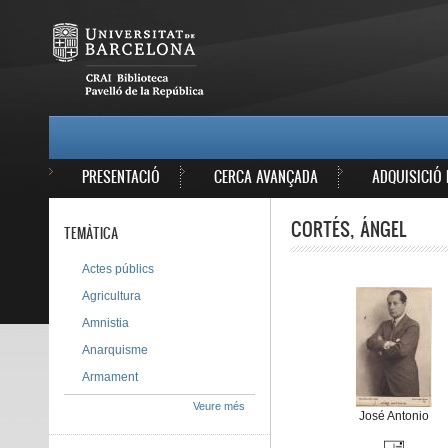
Vés al contingut
MAIN MENU
PRESENTACIÓ
CERCA AVANÇADA
ADQUISICIÓ 
CORTÉS, ÁNGEL
TEMÀTICA
Actes públics
Agricultura
Amnistia
Anarquisme
Armament
Veure més
José Antonio