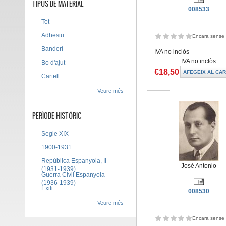
TIPUS DE MATERIAL
008533
Tot
Adhesiu
Encara sense 
Banderí
IVA no inclòs
IVA no inclòs
Bo d'ajut
€18,50
Cartell
Veure més
PERÍODE HISTÒRIC
Segle XIX
1900-1931
República Espanyola, II
José Antonio
(1931-1939)
Guerra Civil Espanyola
(1936-1939)
Exili
008530
Veure més
Encara sense 