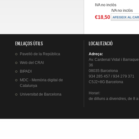
IVA no inclòs
IVA no inclòs
€18,50
ENLLAÇOS ÚTILS
LOCALITZACIÓ
Pavelló
de la
República
Adreça
:
Av.
Cardenal
Vidal i
Barraque
Web del
CRAI
36
08035 Barcelona
BIPADI
934 285 457 / 934 279 371
MDC - Memòria digital de
C5J2+8G Barcelona
Catalunya
Horari
:
Universitat
de Barcelona
de
dilluns
a
divendres
, de 8 a