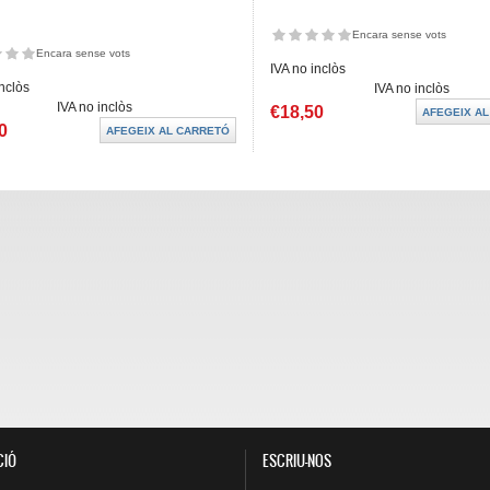
Encara sense vots
Encara sense vots
IVA no inclòs
inclòs
IVA no inclòs
IVA no inclòs
€18,50
0
CIÓ
ESCRIU-NOS