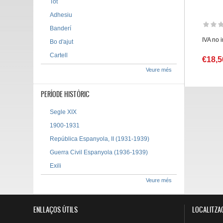
Tot
Adhesiu
Banderí
IVA no 
Bo d'ajut
Cartell
€18,5
Veure més
PERÍODE HISTÒRIC
Segle XIX
1900-1931
República Espanyola, II (1931-1939)
Guerra Civil Espanyola (1936-1939)
Exili
Veure més
ENLLAÇOS ÚTILS
LOCALITZA