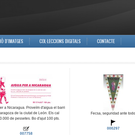
IÓ D'IMATGES
COL·LECCIONS DIGITALS
CONTACTE
er a Nicaragua. Proveïm d'aigua el barri
aragoza de la ciutat de León. Els cal
Fecsa, seguridad ante todo
0.000 de pessetes. Bo d'ajut 100 pts.
000297
007758