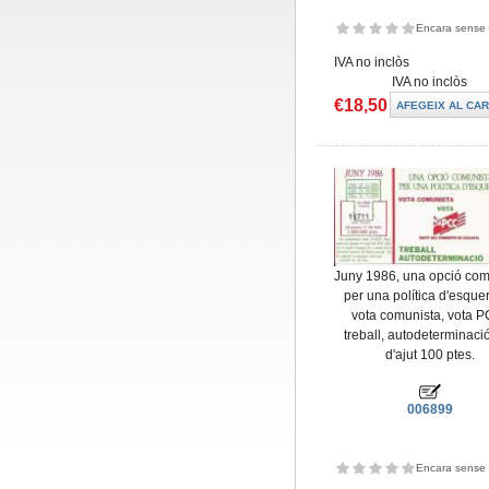
Encara sense 
IVA no inclòs
IVA no inclòs
€18,50
Juny 1986, una opció com
per una política d'esquer
vota comunista, vota 
treball, autodeterminació
d'ajut 100 ptes.
006899
Encara sense 