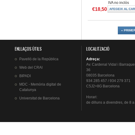
IVA no inclòs
€18,50
Pàgines
« PRIME
ENLLAÇOS ÚTILS
LOCALITZACIÓ
Pavelló
de la
República
Adreça
:
Av.
Cardenal
Vidal i
Barraque
Web del
CRAI
36
08035 Barcelona
BIPADI
934 285 457 / 934 279 371
MDC - Memòria digital de
C5J2+8G Barcelona
Catalunya
Horari
:
Universitat
de Barcelona
de
dilluns
a
divendres
, de 8 a