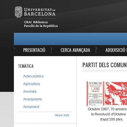
Vés al contingut
MAIN MENU
PRESENTACIÓ
CERCA AVANÇADA
ADQUISICIÓ 
PARTIT DELS COMUN
TEMÀTICA
Actes públics
Agricultura
Amnistia
Anarquisme
Armament
Octubre 1987, 70 anivers
la Revolució d'Octubre 
Veure més
d'ajut 100 ptes.