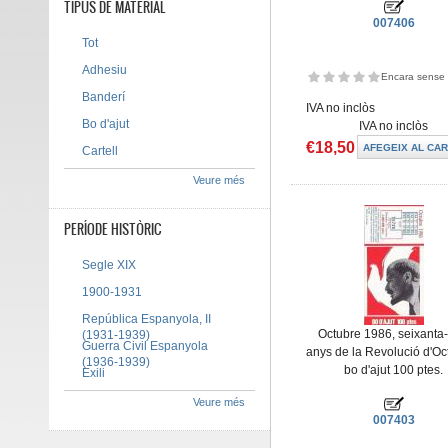
TIPUS DE MATERIAL
007406
Tot
Adhesiu
Encara sense 
Banderí
IVA no inclòs
Bo d'ajut
IVA no inclòs
€18,50
Cartell
Veure més
PERÍODE HISTÒRIC
Segle XIX
1900-1931
República Espanyola, II
Octubre 1986, seixanta
(1931-1939)
Guerra Civil Espanyola
anys de la Revolució d'Oc
(1936-1939)
bo d'ajut 100 ptes.
Exili
Veure més
007403