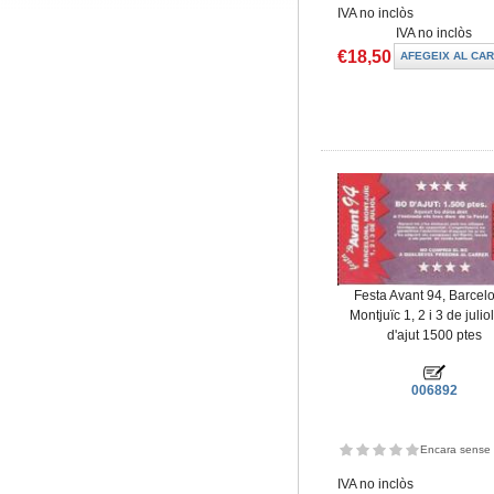
IVA no inclòs
IVA no inclòs
€18,50
Festa Avant 94, Barcel
Montjuïc 1, 2 i 3 de juliol
d'ajut 1500 ptes
006892
Encara sense 
IVA no inclòs