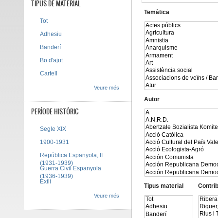
TIPUS DE MATERIAL
Temàtica
Tot
Adhesiu
Banderí
Bo d'ajut
Cartell
Veure més
Autor
PERÍODE HISTÒRIC
Segle XIX
1900-1931
República Espanyola, II
(1931-1939)
Guerra Civil Espanyola
(1936-1939)
Exili
Tipus material
Contri
Veure més