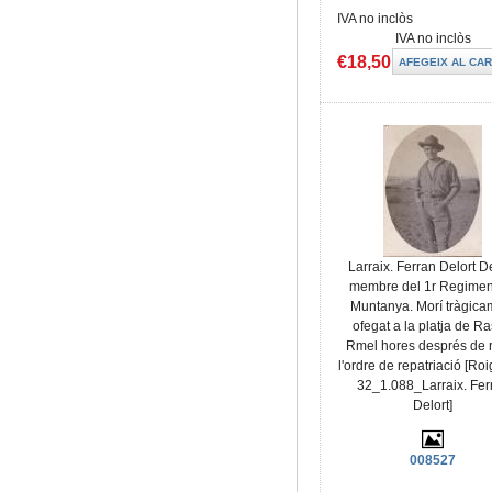
IVA no inclòs
IVA no inclòs
€18,50
Larraix. Ferran Delort De
membre del 1r Regimen
Muntanya. Morí tràgica
ofegat a la platja de Ra
Rmel hores després de 
l'ordre de repatriació [R
32_1.088_Larraix. Fer
Delort]
008527