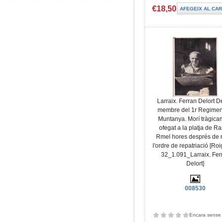
€18,50
Larraix. Ferran Delort De
membre del 1r Regimen
Muntanya. Morí tràgica
ofegat a la platja de Ra
Rmel hores després de 
l'ordre de repatriació [R
32_1.091_Larraix. Fer
Delort]
008530
Encara sense 