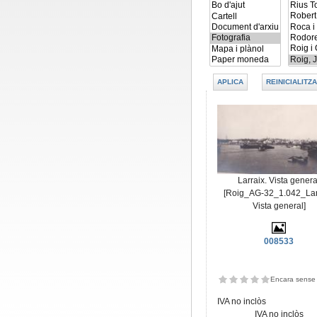
Larraix. Vista genera
[Roig_AG-32_1.042_Lar
Vista general]
008533
Encara sense 
IVA no inclòs
IVA no inclòs