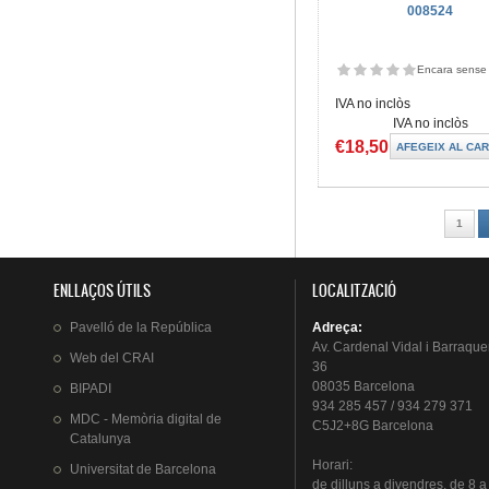
008524
Encara sense 
IVA no inclòs
IVA no inclòs
€18,50
Pàgines
1
ENLLAÇOS ÚTILS
LOCALITZACIÓ
Pavelló
de la
República
Adreça
:
Av.
Cardenal
Vidal i
Barraque
Web del
CRAI
36
08035 Barcelona
BIPADI
934 285 457 / 934 279 371
MDC - Memòria digital de
C5J2+8G Barcelona
Catalunya
Horari
:
Universitat
de Barcelona
de
dilluns
a
divendres
, de 8 a