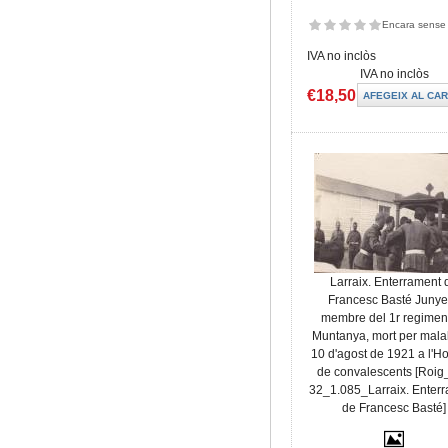
Encara sense 
IVA no inclòs
IVA no inclòs
€18,50
Larraix. Enterrament 
Francesc Basté Junye
membre del 1r regimen
Muntanya, mort per malal
10 d'agost de 1921 a l'Ho
de convalescents [Roi
32_1.085_Larraix. Enter
de Francesc Basté]