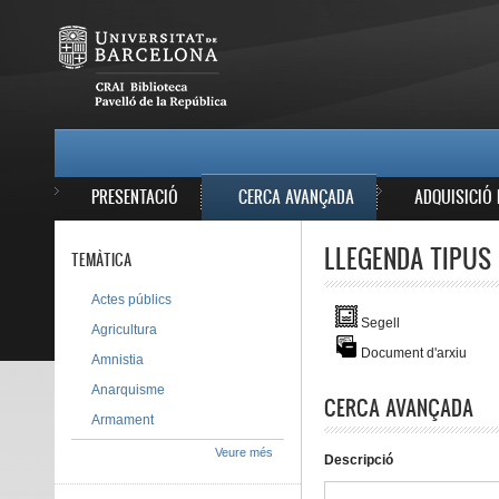
Vés al contingut
MAIN MENU
PRESENTACIÓ
CERCA AVANÇADA
ADQUISICIÓ 
LLEGENDA TIPUS 
TEMÀTICA
Actes públics
Segell
Agricultura
Document d'arxiu
Amnistia
Anarquisme
CERCA AVANÇADA
Armament
Veure més
Descripció