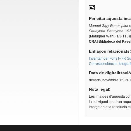
Per citar aquesta im
Manuel Gigy Gener, pilot c
Sarinyena
.
Sarinyena, 19
(Maluquer Wahl) 1/3(113))
CRAI Biblioteca del Pavel
Enllaços relacionats
Inventari del Fons F-FP, S
Correspondència, fotograf
Data de digitalitzaci
dimarts, novembre 15, 20
Nota legal:
Les imatges d’aquesta col·
la llei vigent i podran req
imatge en alta resolució c