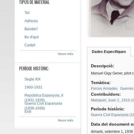
TIPUS DE MATERIAL
Tot
Adhesiu
Banderí
Bo d'ajut
Cartell
Dades Especifiques
(pes
Veure més
Tab group
activ
Descripció:
PERÍODE HISTÒRIC
Manuel Gigy Gener, pilot c
Segle XIX
Temàtica:
1900-1931
Forces Armades
Guerres
Contribuïdors:
República Espanyola, II
(1931-1939)
Maluquer, Juan J., 1910-
Guerra Civil Espanyola
(1936-1939)
Període històric:
Exili
Guerra Civil Espanyola (
Veure més
Data del document or
dimarts, setembre 1, 1936