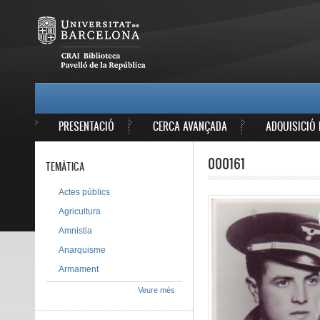
Vés al contingut
MAIN MENU
PRESENTACIÓ
CERCA AVANÇADA
ADQUISICIÓ 
000161
TEMÀTICA
Actes públics
Agricultura
Amnistia
Anarquisme
Armament
Veure més