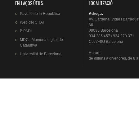
ENLLAÇOS ÚTILS
LOCALITZACIÓ
Pavelló
de la
República
Adreça
:
Av.
Cardenal
Vidal i
Barraque
Web del
CRAI
36
08035 Barcelona
BIPADI
934 285 457 / 934 279 371
MDC - Memòria digital de
C5J2+8G Barcelona
Catalunya
Horari
:
Universitat
de Barcelona
de
dilluns
a
divendres
, de 8 a