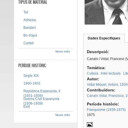
TIPUS DE MATERIAL
Tot
Adhesiu
Banderí
Bo d'ajut
Dades Especifiques
(pes
Cartell
Tab group
activ
Descripció:
Veure més
Canals i Vidal, Francesc [
PERÍODE HISTÒRIC
Temàtica:
Cultura
Intel·lectuals
Lit
Segle XIX
Autor:
1900-1931
Vidal Miquel, Antoni, 1934
Contribuïdors:
República Espanyola, II
(1931-1939)
Canals Vidal, Francisco, 
Guerra Civil Espanyola
(1936-1939)
Període històric:
Exili
Franquisme (1939-1975)
1975
Veure més