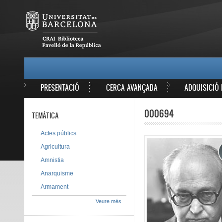
Vés al contingut
MAIN MENU
PRESENTACIÓ
CERCA AVANÇADA
ADQUISICIÓ 
000694
TEMÀTICA
Actes públics
Agricultura
Amnistia
Anarquisme
Armament
Veure més