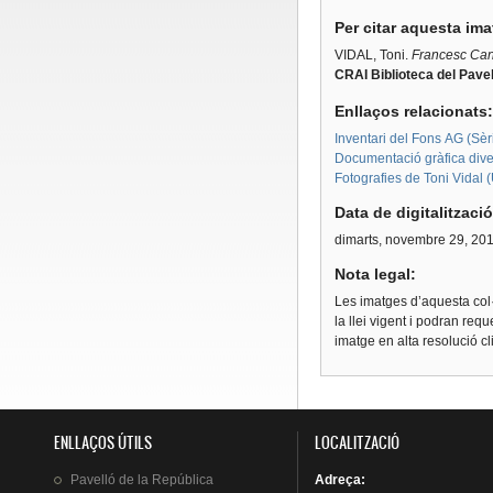
Per citar aquesta im
VIDAL, Toni.
Francesc Cana
CRAI Biblioteca del Pavel
Enllaços relacionats
Inventari del Fons AG (Sèri
Documentació gràfica diver
Fotografies de Toni Vidal 
Data de digitalitzaci
dimarts, novembre 29, 20
Nota legal:
Les imatges d’aquesta col·
la llei vigent i podran req
imatge en alta resolució c
ENLLAÇOS ÚTILS
LOCALITZACIÓ
Pavelló
de la
República
Adreça
: