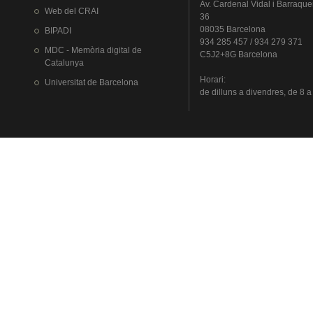
Av.
Cardenal
Vidal i
Barraque
Web del
CRAI
36
08035 Barcelona
BIPADI
934 285 457 / 934 279 371
MDC - Memòria digital de
C5J2+8G Barcelona
Catalunya
Horari
:
Universitat
de Barcelona
de
dilluns
a
divendres
, de 8 a