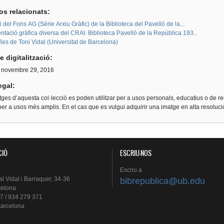
os relacionats:
i del Fons AG (Sèrie Arxiu Gràfic) de la Biblioteca del Pavelló de la...
ació gràfica diversa del CRAI. Biblioteca Pavelló de la República 193...
ies de Toni Vidal (Universitat de Barcelona)
e digitalització:
, novembre 29, 2016
egal:
ges d’aquesta col·lecció es poden utilitzar per a usos personals, educatius o de re
er a usos més amplis. En el cas que es vulgui adquirir una imatge en alta resoluc
CIÓ
ESCRIU-NOS
Escriu
a
al
Vidal i
Barraquer
, 34-36
bibrepublica@ub.edu
celona
7 / 934 279 371
arcelona