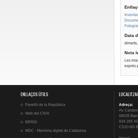
Enllaç
Inventar
Document
Fotograf
Data d
dimarts
Nota l
Les imat
exprés p
ENLLAÇOS ÚTILS
LOCALITZA
Pavelló
de la
República
Adreça
:
Av.
Carden
Web del
CRAI
08035 Bar
934 285 45
BIPADI
C5J2+8G B
MDC - Memòria digital de Catalunya