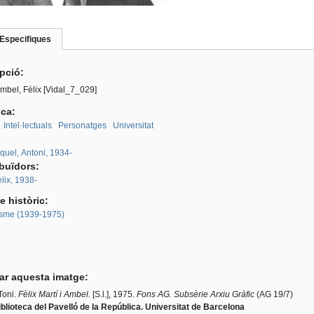
Especifiques
(pestanya
roup
activa)
ipció:
Ambel, Fèlix [Vidal_7_029]
ica:
Intel·lectuals
Personatges
Universitat
:
quel, Antoni, 1934-
ibuïdors:
èlix, 1938-
e històric:
sme (1939-1975)
tar aquesta imatge:
Toni.
Fèlix Martí i Ambel.
[S.l.], 1975.
Fons AG. Subsèrie Arxiu Gràfic
(AG 19/7)
blioteca del Pavelló de la República. Universitat de Barcelona