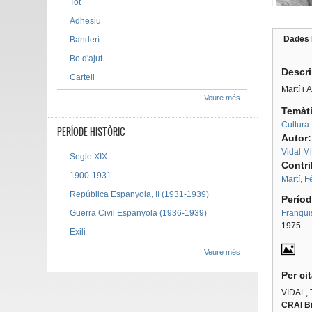
Tot
Adhesiu
Dades 
Banderí
Tab g
Bo d'ajut
Descr
Cartell
Martí i 
Veure més
Temàt
Cultura
PERÍODE HISTÒRIC
Autor
Vidal Mi
Segle XIX
Contr
1900-1931
Martí, F
República Espanyola, II (1931-1939)
Períod
Guerra Civil Espanyola (1936-1939)
Franqui
1975
Exili
Veure més
Per ci
VIDAL, 
CRAI Bi