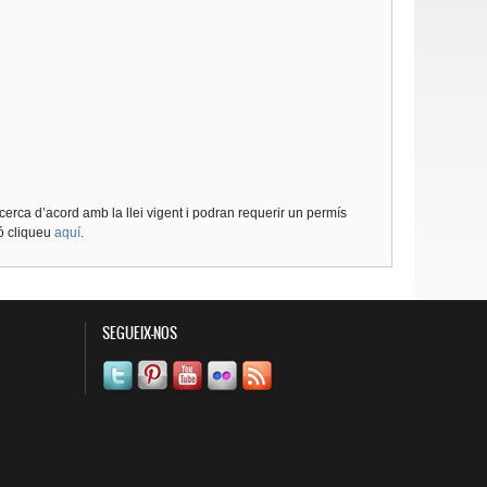
cerca d’acord amb la llei vigent i podran requerir un permís
ió cliqueu
aquí
.
SEGUEIX-NOS