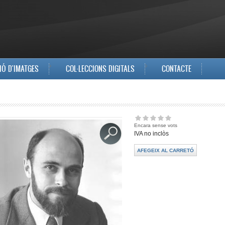
IÓ D'IMATGES
COL·LECCIONS DIGITALS
CONTACTE
Encara sense vots
IVA no inclòs