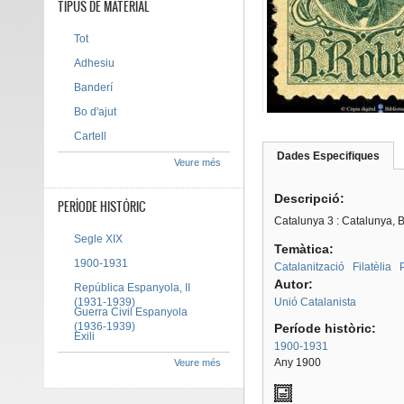
TIPUS DE MATERIAL
Tot
Adhesiu
Banderí
Bo d'ajut
Cartell
Dades Especifiques
(pes
Veure més
Tab group
activ
Descripció:
PERÍODE HISTÒRIC
Catalunya 3 : Catalunya, B
Segle XIX
Temàtica:
1900-1931
Catalanització
Filatèlia
Autor:
República Espanyola, II
(1931-1939)
Unió Catalanista
Guerra Civil Espanyola
(1936-1939)
Període històric:
Exili
1900-1931
Any 1900
Veure més