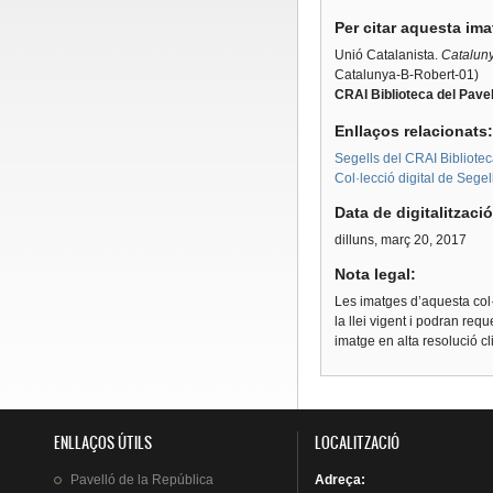
Per citar aquesta im
Unió Catalanista.
Catalunya
Catalunya-B-Robert-01)
CRAI Biblioteca del Pavel
Enllaços relacionats
Segells del CRAI Bibliotec
Col·lecció digital de Segel
Data de digitalitzaci
dilluns, març 20, 2017
Nota legal:
Les imatges d’aquesta col·
la llei vigent i podran req
imatge en alta resolució c
ENLLAÇOS ÚTILS
LOCALITZACIÓ
Pavelló
de la
República
Adreça
: