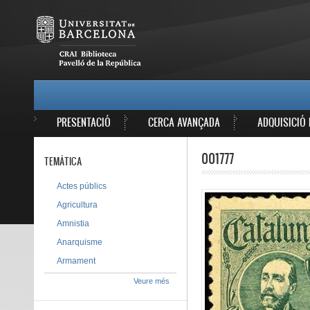
Vés al contingut
MAIN MENU
PRESENTACIÓ
CERCA AVANÇADA
ADQUISICIÓ 
001777
TEMÀTICA
Actes públics
Agricultura
Amnistia
Anarquisme
Armament
Veure més