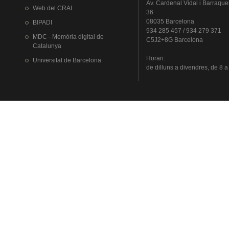
Av.
Cardenal
Vidal i
Barraque
Web del
CRAI
36
08035 Barcelona
BIPADI
934 285 457 / 934 279 371
MDC - Memòria digital de
C5J2+8G Barcelona
Catalunya
Horari
:
Universitat
de Barcelona
de
dilluns
a
divendres
, de 8 a