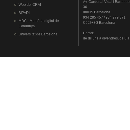
Av.
Cardenal
Vidal i
Barraque
Web del
CRAI
36
08035 Barcelona
BIPADI
934 285 457 / 934 279 371
MDC - Memòria digital de
C5J2+8G Barcelona
Catalunya
Horari
:
Universitat
de Barcelona
de
dilluns
a
divendres
, de 8 a