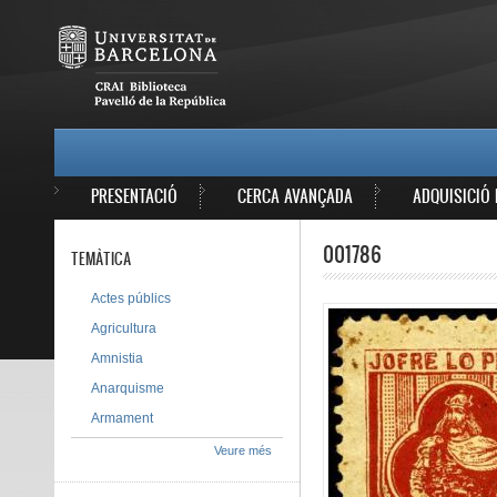
Vés al contingut
MAIN MENU
PRESENTACIÓ
CERCA AVANÇADA
ADQUISICIÓ 
001786
TEMÀTICA
Actes públics
Agricultura
Amnistia
Anarquisme
Armament
Veure més