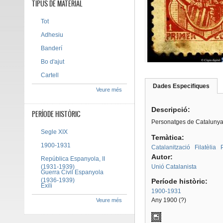
TIPUS DE MATERIAL
Tot
Adhesiu
Banderí
Bo d'ajut
Cartell
Dades Especifiques
(pes
Veure més
Tab group
activ
Descripció:
PERÍODE HISTÒRIC
Personatges de Catalunya 5
Segle XIX
Temàtica:
1900-1931
Catalanització
Filatèlia
Autor:
República Espanyola, II
(1931-1939)
Unió Catalanista
Guerra Civil Espanyola
(1936-1939)
Període històric:
Exili
1900-1931
Any 1900 (?)
Veure més