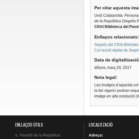
Per citar aquesta im
Unió Catalanista.
Personatg
de la República
(Segells 
CRAI Biblioteca del Pavel
Enllaços relacionats
Segells del CRAI Bibliotec
Col·lecció digital de Segel
Data de digitalitzaci
dilluns, març 20, 2017
Nota legal:
Les imatges d’aquesta col·
la llei vigent i podran req
imatge en alta resolució c
ENLLAÇOS ÚTILS
LOCALITZACIÓ
Pavelló
de la
República
Adreça
: