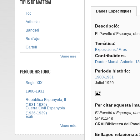
TIPUS DE MATERIAL
Dades Especifiques
(pes
Tot
Tab group
activ
Adhesiu
Descripció:
Banderí
El Pavelló d’Espanya, obr
Bo d'ajut
Temàtica:
Cartell
Exposicions / Fires
Contribuïdors:
Veure més
Darder Marsá, Antonio, 1
PERÍODE HISTÒRIC
Període històric:
1900-1931
Segle XIX
Juliol 1929
1900-1931
República Espanyola, II
(1931-1939)
Per citar aquesta im
Guerra Civil Espanyola
El Pavelló d’Espanya, obr
(1936-1939)
Exili
5(4)/11(4))
CRAI Biblioteca del Pavel
Veure més
Enllaços relacionats