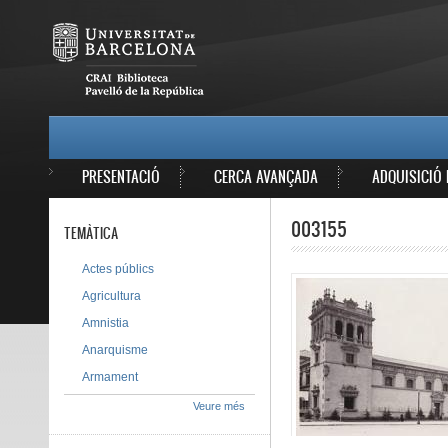
Vés al contingut
MAIN MENU
PRESENTACIÓ
CERCA AVANÇADA
ADQUISICIÓ 
003155
TEMÀTICA
Actes públics
Agricultura
Amnistia
Anarquisme
Armament
Veure més