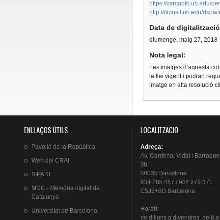
https://cercabib.ub.edu
http://diposit.ub.edu/dspa
Data de digitalitzaci
diumenge, maig 27, 2018
Nota legal:
Les imatges d’aquesta col·
la llei vigent i podran req
imatge en alta resolució c
ENLLAÇOS ÚTILS
LOCALITZACIÓ
Pavelló
de la
República
Adreça
:
Av.
Cardenal
Vidal i
Barraque
Web del
CRAI
36
08035 Barcelona
BIPADI
934 285 457 / 934 279 371
MDC - Memòria digital de
C5J2+8G Barcelona
Catalunya
Horari
:
Universitat
de Barcelona
de
dilluns
a
divendres
, de 8 a