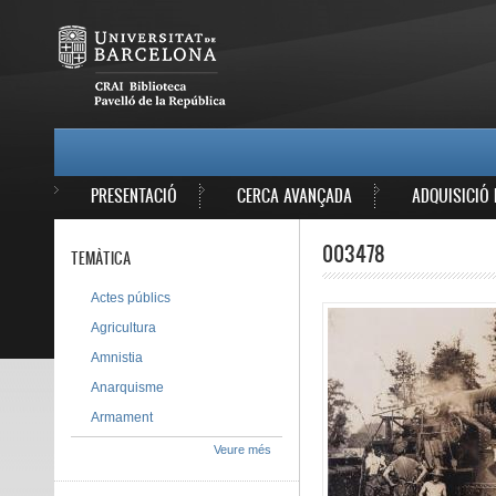
Vés al contingut
MAIN MENU
PRESENTACIÓ
CERCA AVANÇADA
ADQUISICIÓ 
003478
TEMÀTICA
Actes públics
Agricultura
Amnistia
Anarquisme
Armament
Veure més