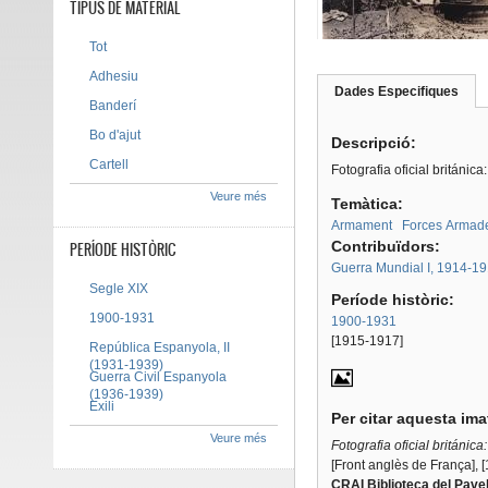
TIPUS DE MATERIAL
Tot
Adhesiu
Dades Especifiques
(pes
Banderí
Tab group
activ
Bo d'ajut
Descripció:
Cartell
Fotografia oficial británic
Veure més
Temàtica:
Armament
Forces Armad
Contribuïdors:
PERÍODE HISTÒRIC
Guerra Mundial I, 1914-1
Segle XIX
Període històric:
1900-1931
1900-1931
[1915-1917]
República Espanyola, II
(1931-1939)
Guerra Civil Espanyola
(1936-1939)
Exili
Per citar aquesta im
Veure més
Fotografia oficial británic
[Front anglès de França], 
CRAI Biblioteca del Pavel