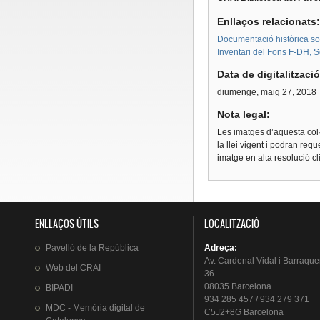
Enllaços relacionats
Documentació històrica sobr
Inventari del Fons F-DH, S
Data de digitalitzaci
diumenge, maig 27, 2018
Nota legal:
Les imatges d’aquesta col·
la llei vigent i podran req
imatge en alta resolució c
ENLLAÇOS ÚTILS
LOCALITZACIÓ
Pavelló
de la
República
Adreça
:
Av.
Cardenal
Vidal i
Barraque
Web del
CRAI
36
08035 Barcelona
BIPADI
934 285 457 / 934 279 371
MDC - Memòria digital de
C5J2+8G Barcelona