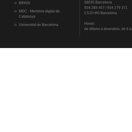
08035 Barcelona
BIPADI
934 285 457 / 934 279 371
MDC - Memòria digital de
C5J2+8G Barcelona
Catalunya
Horari
:
Universitat
de Barcelona
de
dilluns
a
divendres
, de 8 a