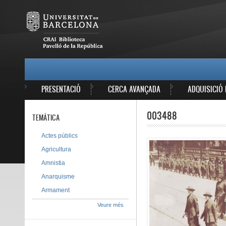
Vés al contingut
MAIN MENU
PRESENTACIÓ
CERCA AVANÇADA
ADQUISICIÓ 
003488
TEMÀTICA
Actes públics
Agricultura
Amnistia
Anarquisme
Armament
Veure més