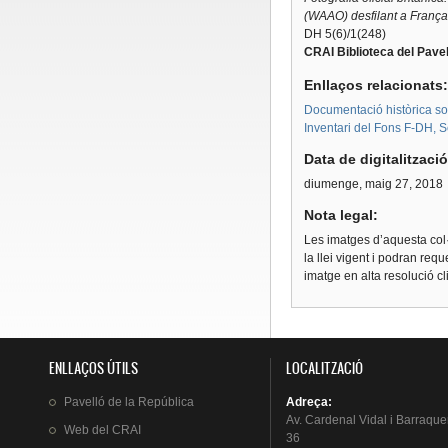
(WAAO) desfilant a França
DH 5(6)/1(248)
CRAI Biblioteca del Pavel
Enllaços relacionats
Documentació històrica sobr
Inventari del Fons F-DH, S
Data de digitalitzaci
diumenge, maig 27, 2018
Nota legal:
Les imatges d’aquesta col·
la llei vigent i podran req
imatge en alta resolució c
ENLLAÇOS ÚTILS
LOCALITZACIÓ
Pavelló
de la
República
Adreça
:
Av.
Cardenal
Vidal i
Barraque
Web del
CRAI
36