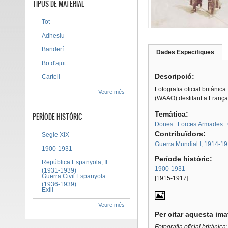
TIPUS DE MATERIAL
Tot
Adhesiu
Banderí
Dades Especifiques
(pes
Tab group
activ
Bo d'ajut
Descripció:
Cartell
Fotografia oficial británic
Veure més
(WAAO) desfilant a França.
Temàtica:
PERÍODE HISTÒRIC
Dones
Forces Armades
Contribuïdors:
Segle XIX
Guerra Mundial I, 1914-1
1900-1931
Període històric:
República Espanyola, II
1900-1931
(1931-1939)
Guerra Civil Espanyola
[1915-1917]
(1936-1939)
Exili
Veure més
Per citar aquesta im
Fotografia oficial británic