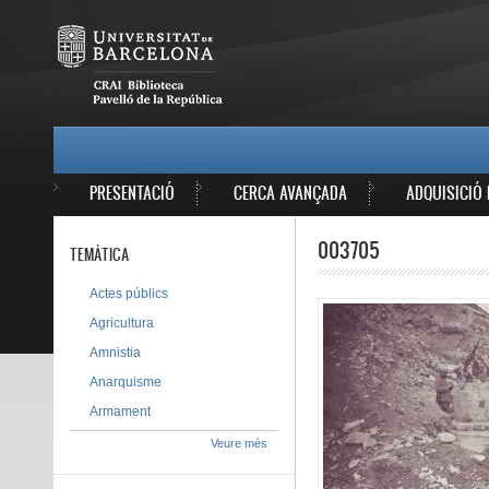
Vés al contingut
MAIN MENU
PRESENTACIÓ
CERCA AVANÇADA
ADQUISICIÓ 
003705
TEMÀTICA
Actes públics
Agricultura
Amnistia
Anarquisme
Armament
Veure més