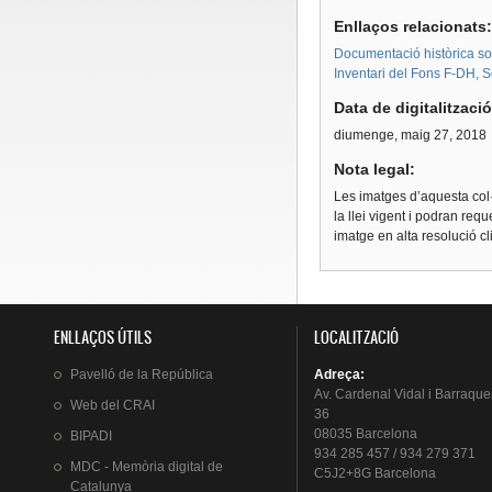
Enllaços relacionats
Documentació històrica sobr
Inventari del Fons F-DH, S
Data de digitalitzaci
diumenge, maig 27, 2018
Nota legal:
Les imatges d’aquesta col·
la llei vigent i podran req
imatge en alta resolució c
ENLLAÇOS ÚTILS
LOCALITZACIÓ
Pavelló
de la
República
Adreça
:
Av.
Cardenal
Vidal i
Barraque
Web del
CRAI
36
08035 Barcelona
BIPADI
934 285 457 / 934 279 371
MDC - Memòria digital de
C5J2+8G Barcelona
Catalunya