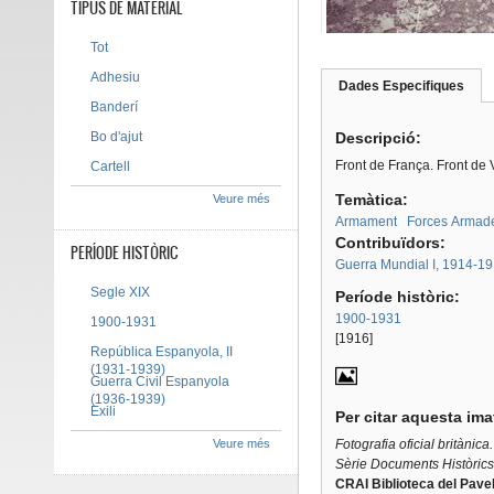
TIPUS DE MATERIAL
Tot
Adhesiu
Dades Especifiques
(pes
Tab group
activ
Banderí
Bo d'ajut
Descripció:
Front de França. Front de 
Cartell
Temàtica:
Veure més
Armament
Forces Armad
Contribuïdors:
PERÍODE HISTÒRIC
Guerra Mundial I, 1914-1
Segle XIX
Període històric:
1900-1931
1900-1931
[1916]
República Espanyola, II
(1931-1939)
Guerra Civil Espanyola
(1936-1939)
Exili
Per citar aquesta im
Veure més
Fotografia oficial britànic
Sèrie Documents Històrics
CRAI Biblioteca del Pavel