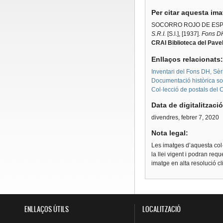
Per citar aquesta im
SOCORRO ROJO DE ESP
S.R.I.
[S.l.], [1937].
Fons DH
CRAI Biblioteca del Pavel
Enllaços relacionats
Inventari del Fons DH, Sèr
Documentació històrica sobr
Col·lecció de postals del 
Data de digitalitzaci
divendres, febrer 7, 2020
Nota legal:
Les imatges d’aquesta col·
la llei vigent i podran req
imatge en alta resolució c
ENLLAÇOS ÚTILS
LOCALITZACIÓ