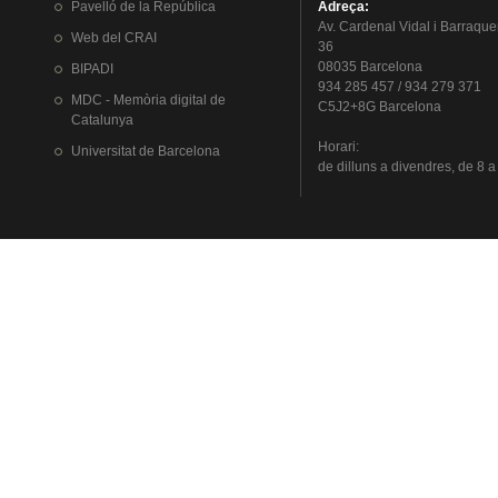
Pavelló
de la
República
Adreça
:
Av.
Cardenal
Vidal i
Barraque
Web del
CRAI
36
08035 Barcelona
BIPADI
934 285 457 / 934 279 371
MDC - Memòria digital de
C5J2+8G Barcelona
Catalunya
Horari
:
Universitat
de Barcelona
de
dilluns
a
divendres
, de 8 a