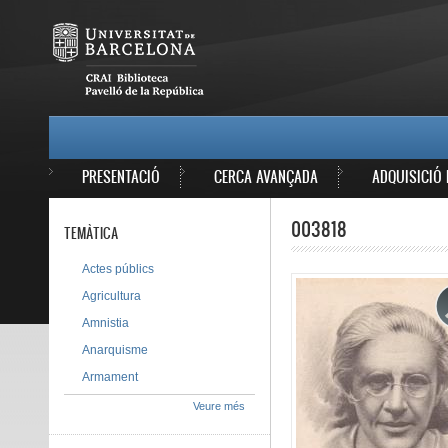
Vés al contingut
MAIN MENU
PRESENTACIÓ
CERCA AVANÇADA
ADQUISICIÓ 
003818
TEMÀTICA
Actes públics
Agricultura
Amnistia
Anarquisme
Armament
Veure més