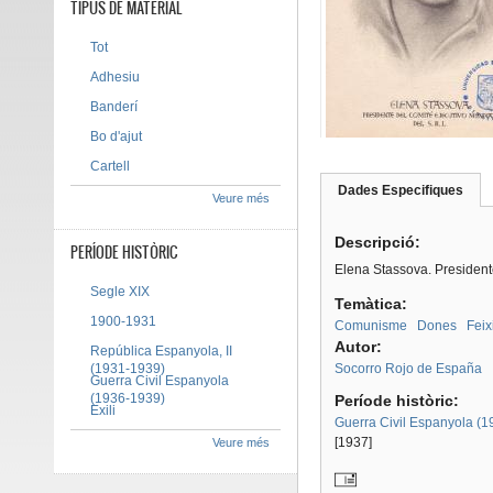
TIPUS DE MATERIAL
Tot
Adhesiu
Banderí
Bo d'ajut
Cartell
Dades Especifiques
(pes
Veure més
Tab group
activ
Descripció:
PERÍODE HISTÒRIC
Elena Stassova. Presidente
Segle XIX
Temàtica:
1900-1931
Comunisme
Dones
Feix
Autor:
República Espanyola, II
(1931-1939)
Socorro Rojo de España
Guerra Civil Espanyola
(1936-1939)
Període històric:
Exili
Guerra Civil Espanyola (
[1937]
Veure més