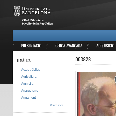
Vés al contingut
MAIN MENU
PRESENTACIÓ
CERCA AVANÇADA
ADQUISICIÓ 
003828
TEMÀTICA
Actes públics
Agricultura
Amnistia
Anarquisme
Armament
Veure més