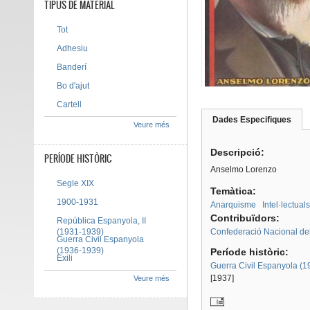
TIPUS DE MATERIAL
Tot
Adhesiu
Banderí
Bo d'ajut
Cartell
Dades Especifiques
(pes
Veure més
Tab group
activ
Descripció:
PERÍODE HISTÒRIC
Anselmo Lorenzo
Segle XIX
Temàtica:
1900-1931
Anarquisme
Intel·lectuals
Contribuïdors:
República Espanyola, II
(1931-1939)
Confederació Nacional del
Guerra Civil Espanyola
(1936-1939)
Període històric:
Exili
Guerra Civil Espanyola (
[1937]
Veure més