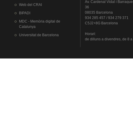
Av.
Cardenal
Vidal i
Barraque
Web del
CRAI
36
08035 Barcelona
BIPADI
934 285 457 / 934 279 371
MDC - Memòria digital de
C5J2+8G Barcelona
Catalunya
Horari
:
Universitat
de Barcelona
de
dilluns
a
divendres
, de 8 a