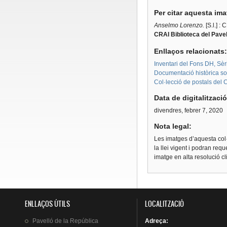
Per citar aquesta im
Anselmo Lorenzo.
[S.l.] : 
CRAI Biblioteca del Pavel
Enllaços relacionats
Inventari del Fons DH, Sèr
Documentació històrica sobr
Col·lecció de postals del 
Data de digitalitzaci
divendres, febrer 7, 2020
Nota legal:
Les imatges d’aquesta col·
la llei vigent i podran req
imatge en alta resolució c
ENLLAÇOS ÚTILS
LOCALITZACIÓ
Pavelló
de la
República
Adreça
: