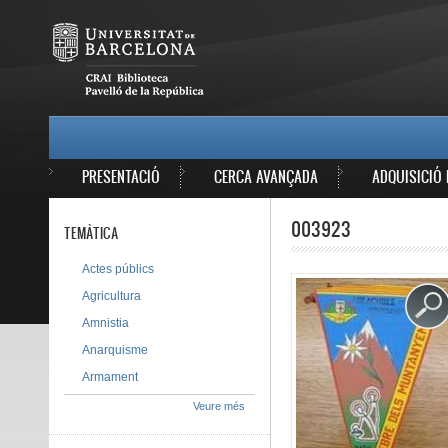
Vés al contingut
MAIN MENU
PRESENTACIÓ
CERCA AVANÇADA
ADQUISICIÓ 
003923
TEMÀTICA
Actes públics
Agricultura
Amnistia
Anarquisme
Armament
Veure més