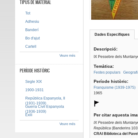
TIPUS DE MATERIAL
Tot
Adhesiu
Banderí
Dades Especifiques
(pes
Bo d'ajut
Tab group
activ
Cartell
Descripció:
Veure més
IX Pessebre dels Muntany
Temàtica:
PERÍODE HISTÒRIC
Festes populars
Geografi
Període històric:
Segle XIX
Franquisme (1939-1975)
1900-1931
1965
República Espanyola, II
(1931-1939)
Guerra Civil Espanyola
(1936-1939)
Per citar aquesta im
Exili
IX Pessebre dels Muntanye
Veure més
República
(Banderins 103)
CRAI Biblioteca del Pave