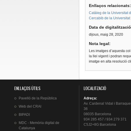
Enllaços relacionats
Catàleg de la Universitat 
Cercabib de la Universita
Data de digitalitzaci
dijous, maig 28, 2020
Nota legal:
Les imatges d’aquesta col·
la llei vigent i podran req
imatge en alta resolució c
ENLLAÇOS ÚTILS
LOCALITZACIÓ
Pavelló
de la
República
Adreça
:
Av.
Cardenal
Vidal i
Barraque
Web del
CRAI
36
08035 Barcelona
BIPADI
934 285 457 / 934 279 371
MDC - Memòria digital de
C5J2+8G Barcelona
Catalunya