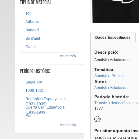
TIPUS DE MATERIAL
Tot
Adhesiu
Banderí
Dades Especifiques
(pes
Bo d'ajut
Tab group
activ
Cartell
Descripció:
Veure més
Amnistia Askatasuna
Temàtica:
PERÍODE HISTÒRIC
Amnistia
Presos
Autor:
Segle XIX
Amnistia Askatasuna
1900-1931
Període històric:
República Espanyola, II
Transició democràtica es
(1931-1939)
Guerra Civil Espanyola
1977
(1936-1939)
Exili
Veure més
Per citar aquesta im
AMNISTIA ASKATASUNA
.