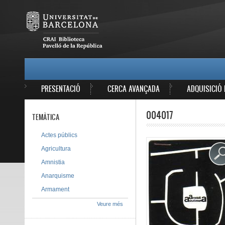
Vés al contingut
MAIN MENU
PRESENTACIÓ
CERCA AVANÇADA
ADQUISICIÓ 
004017
TEMÀTICA
Actes públics
Agricultura
Amnistia
Anarquisme
Armament
Veure més