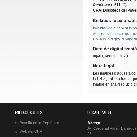
República
(1611_C).
CRAI Biblioteca del Pavel
Enllaços relacionats
Inventari dels Adhesius polí
Adhesius polítics i històri
Col·lecció digital d'Adhes
Data de digitalitzaci
dijous, abril 23, 2020
Nota legal:
Les imatges d’aquesta col·
la llei vigent i podran req
imatge en alta resolució c
ENLLAÇOS ÚTILS
LOCALITZACIÓ
Pavelló
de la
República
Adreça
:
Av.
Cardenal
Vidal i
Barraque
Web del
CRAI
36