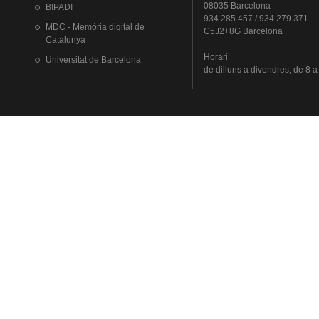
08035 Barcelona
BIPADI
934 285 457 / 934 279 371
MDC - Memòria digital de
C5J2+8G Barcelona
Catalunya
Horari
:
Universitat
de Barcelona
de
dilluns
a
divendres
, de 8 a