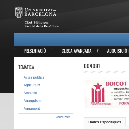
Vés al contingut
MAIN MENU
PRESENTACIÓ
CERCA AVANÇADA
ADQUISICIÓ 
004091
TEMÀTICA
Actes públics
Agricultura
Amnistia
Anarquisme
Armament
Veure més
Dades Especifiques
(pes
Tab group
activ