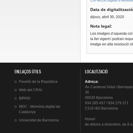
Col·lecció digital d'Adhes
Data de digitalitzaci
dijous, abril 30, 2020
Nota legal:
Les imatges d’aquesta col·
la llei vigent i podran req
imatge en alta resolució c
ENLLAÇOS ÚTILS
LOCALITZACIÓ
Pavelló
de la
República
Adreça
:
Av.
Cardenal
Vidal i
Barraque
Web del
CRAI
36
08035 Barcelona
BIPADI
934 285 457 / 934 279 371
MDC - Memòria digital de
C5J2+8G Barcelona
Catalunya
Horari
:
Universitat
de Barcelona
de
dilluns
a
divendres
, de 8 a