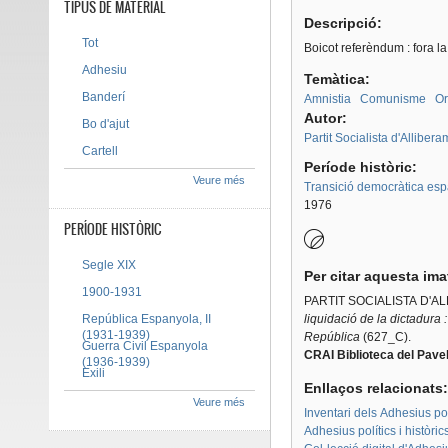
TIPUS DE MATERIAL
Descripció:
Tot
Boicot referèndum : fora la
Adhesiu
Temàtica:
Banderí
Amnistia
Comunisme
Or
Autor:
Bo d'ajut
Partit Socialista d'Alliber
Cartell
Període històric:
Veure més
Transició democràtica es
1976
PERÍODE HISTÒRIC
Segle XIX
Per citar aquesta im
1900-1931
PARTIT SOCIALISTA D'
República Espanyola, II
liquidació de la dictadura 
(1931-1939)
República
(627_C).
Guerra Civil Espanyola
CRAI Biblioteca del Pavel
(1936-1939)
Exili
Enllaços relacionats
Veure més
Inventari dels Adhesius polí
Adhesius polítics i històri