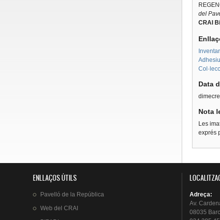
REGENC
del Pav
CRAI Bi
Enllaç
Inventar
Adhesius
Col·lecc
Data d
dimecre
Nota l
Les imat
exprés p
ENLLAÇOS ÚTILS
LOCALITZA
Pavelló
de la
República
Adreça
:
Av.
Carden
Web del
CRAI
08035 Bar