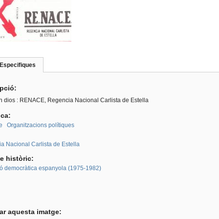
Especifiques
(pestanya
roup
activa)
ipció:
n dios : RENACE, Regencia Nacional Carlista de Estella
ica:
e
Organitzacions polítiques
:
a Nacional Carlista de Estella
e històric:
ió democràtica espanyola (1975-1982)
tar aquesta imatge: