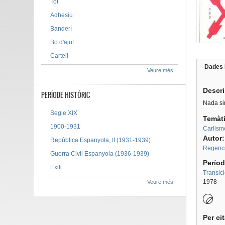
Tot
Adhesiu
Banderí
Bo d'ajut
Cartell
Dades 
Veure més
Tab g
Descr
PERÍODE HISTÒRIC
Nada si
Segle XIX
Temàt
1900-1931
Carlism
Autor
República Espanyola, II (1931-1939)
Regenci
Guerra Civil Espanyola (1936-1939)
Períod
Exili
Transic
1978
Veure més
Per ci