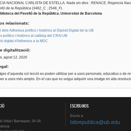
IA NACIONAL CARLISTA DE ESTELLA
. Nada sin dios : RENACE, Regencia Nacio
elló de la República
(3482_C ; 2548_F).
blioteca del Pavelló de la República. Universitat de Barcelona
os relacionats:
i dels Adhesius polítics i històrics al Dipòsit Digital de la UB
 polítics i històrics al catàleg del CRAI UB
ió digital d'Adhesius a la MDC
e digitalització:
s, agost 12, 2020
egal:
ges d’aquesta col·lecció es poden utilitzar per a usos personals, educatius o de re
er a usos més amplis. En el cas que es vulgui adquirir una imatge en alta resoluc
CIÓ
ESCRIU-NOS
Escriu
a
al
Vidal i
Barraquer
, 34-36
bibrepublica@ub.edu
celona