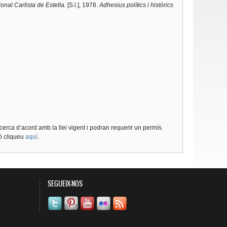
nal Carlista de Estella.
[S.l.], 1978.
Adhesius polítics i històrics
cerca d’acord amb la llei vigent i podran requerir un permís
ió cliqueu
aquí
.
SEGUEIX-NOS