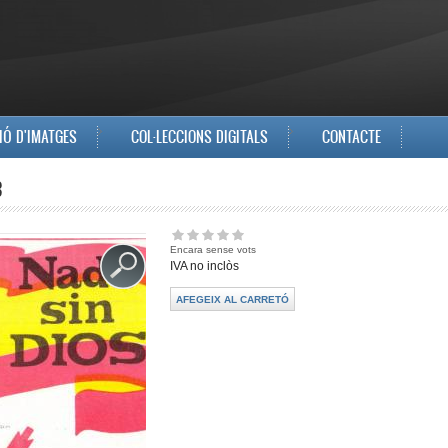
IÓ D'IMATGES
COL·LECCIONS DIGITALS
CONTACTE
3
Encara sense vots
IVA no inclòs