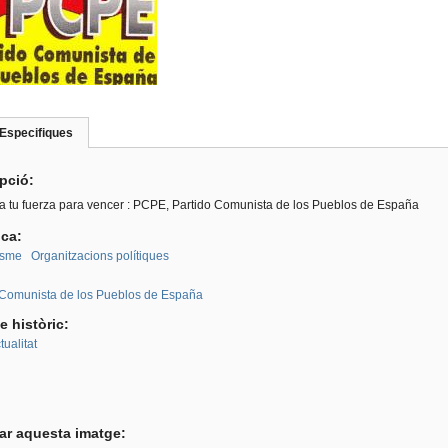
Especifiques
(pestanya
roup
activa)
ipció:
a tu fuerza para vencer : PCPE, Partido Comunista de los Pueblos de España
ica:
sme
Organitzacions polítiques
:
 Comunista de los Pueblos de España
e històric:
ualitat
tar aquesta imatge: