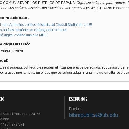
O COMUNISTA DE LOS PUEBLOS DE ESPAÑA.
Organiza tu fuerza para vencer :
Adhesius polítics i històrics del Pavelló de la República
(6145_C).
CRAI Biblioteca
os relacionats:
i dels Adhesius polítics i històrics al Dipòsit Digital de la UB
 polítics i històrics al catàleg del CRAI UB
ió digital d'Adhesius a la MDC
e digitalització:
octubre 1, 2020
egal:
ges d’aquesta col·lecció es poden utilitzar per a usos personals, educatius o de re
er a usos més amplis. En el cas que es vulgui adquirir una imatge en alta resoluc
CIÓ
ESCRIU-NOS
Escriu
a
al
Vidal i
Barraquer
, 34-36
bibrepublica@ub.edu
celona
7 / 934 279 371