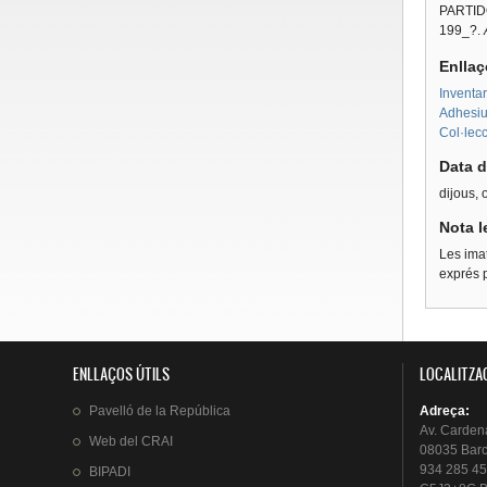
PARTID
199_?.
Enllaç
Inventar
Adhesius
Col·lecc
Data d
dijous, 
Nota l
Les imat
exprés p
ENLLAÇOS ÚTILS
LOCALITZA
Pavelló
de la
República
Adreça
:
Av.
Carden
Web del
CRAI
08035 Bar
934 285 45
BIPADI