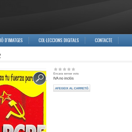
IÓ D'IMATGES
COL·LECCIONS DIGITALS
CONTACTE
2
Encara sense vots
IVA no inclòs