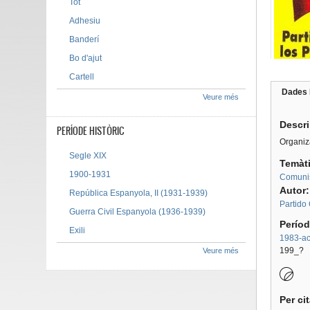
Tot
Adhesiu
Banderí
Bo d'ajut
Cartell
Dades 
Veure més
Tab g
Descr
PERÍODE HISTÒRIC
Organiz
Segle XIX
Temàt
1900-1931
Comuni
Autor
República Espanyola, II (1931-1939)
Partido
Guerra Civil Espanyola (1936-1939)
Períod
Exili
1983-act
199_?
Veure més
Per ci