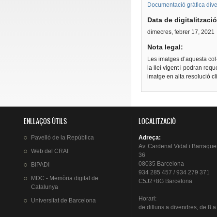
Documentació gràfica diver
Data de digitalitzaci
dimecres, febrer 17, 2021
Nota legal:
Les imatges d’aquesta col·
la llei vigent i podran req
imatge en alta resolució c
ENLLAÇOS ÚTILS
LOCALITZACIÓ
Pavelló
de la
República
Adreça
:
Av.
Cardenal
Vidal i
Barraque
Web del
CRAI
36
08035 Barcelona
BIPADI
934 285 457 / 934 279 371
MDC - Memòria digital de
C5J2+8G Barcelona
Catalunya
Horari
:
Universitat
de Barcelona
de
dilluns
a
divendres
, de 8 a