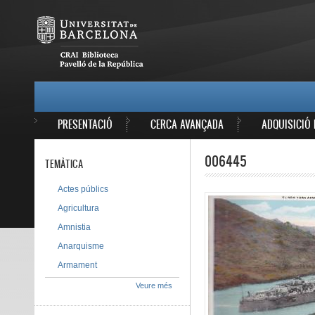
Vés al contingut
MAIN MENU
PRESENTACIÓ
CERCA AVANÇADA
ADQUISICIÓ 
006445
TEMÀTICA
Actes públics
Agricultura
Amnistia
Anarquisme
Armament
Veure més