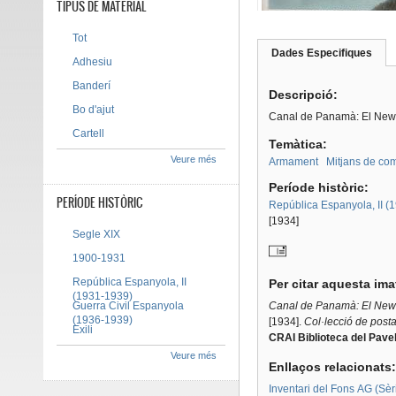
TIPUS DE MATERIAL
Tot
Dades Especifiques
(pes
Adhesiu
Tab group
activ
Banderí
Descripció:
Bo d'ajut
Canal de Panamà: El New 
Cartell
Temàtica:
Veure més
Armament
Mitjans de com
Període històric:
PERÍODE HISTÒRIC
República Espanyola, II (
[1934]
Segle XIX
1900-1931
República Espanyola, II
Per citar aquesta im
(1931-1939)
Guerra Civil Espanyola
Canal de Panamà: El New 
(1936-1939)
[1934].
Col·lecció de posta
Exili
CRAI Biblioteca del Pavel
Veure més
Enllaços relacionats
Inventari del Fons AG (Sèri