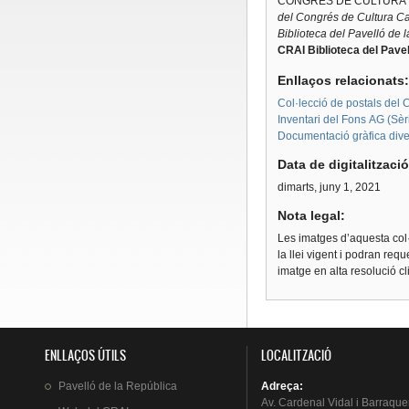
CONGRES DE CULTURA C
del Congrés de Cultura C
Biblioteca del Pavelló de 
CRAI Biblioteca del Pavel
Enllaços relacionats
Col·lecció de postals del C
Inventari del Fons AG (Sèri
Documentació gràfica diver
Data de digitalitzaci
dimarts, juny 1, 2021
Nota legal:
Les imatges d’aquesta col·
la llei vigent i podran req
imatge en alta resolució c
ENLLAÇOS ÚTILS
LOCALITZACIÓ
Pavelló
de la
República
Adreça
:
Av.
Cardenal
Vidal i
Barraque