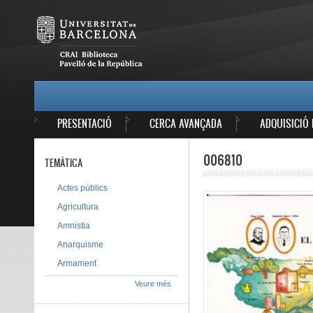
Vés al contingut
MAIN MENU
PRESENTACIÓ
CERCA AVANÇADA
ADQUISICIÓ 
006810
TEMÀTICA
Actes públics
Agricultura
Amnistia
Anarquisme
Armament
Veure més