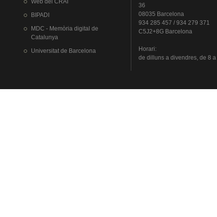
Web del
CRAI
36
08035 Barcelona
BIPADI
934 285 457 / 934 279 371
MDC - Memòria digital de
C5J2+8G Barcelona
Catalunya
Horari
:
Universitat
de Barcelona
de
dilluns
a
divendres
, de 8 a