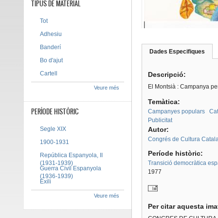
TIPUS DE MATERIAL
Tot
Adhesiu
Banderí
Dades Especifiques
(pes
Tab group
Bo d'ajut
activ
Cartell
Descripció:
El Montsià : Campanya per 
Veure més
Temàtica:
PERÍODE HISTÒRIC
Campanyes populars
Cat
Publicitat
Segle XIX
Autor:
Congrés de Cultura Catal
1900-1931
Període històric:
República Espanyola, II
(1931-1939)
Transició democràtica es
Guerra Civil Espanyola
1977
(1936-1939)
Exili
Veure més
Per citar aquesta im