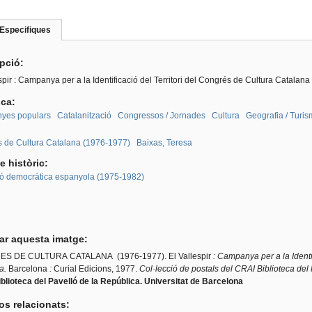
Especifiques
(pestanya
roup
activa)
ipció:
spir : Campanya per a la Identificació del Territori del Congrés de Cultura Catalana
ica:
yes populars
Catalanització
Congressos / Jornades
Cultura
Geografia / Turi
:
 de Cultura Catalana (1976-1977)
Baixas, Teresa
e històric:
ió democràtica espanyola (1975-1982)
tar aquesta imatge:
S DE CULTURA CATALANA (1976-1977). El Vallespir
:
Campanya per a la Identif
a.
Barcelona
:
Curial Edicions,
1977.
Col·lecció de postals del CRAI Biblioteca del
blioteca del Pavelló de la República. Universitat de Barcelona
os relacionats: