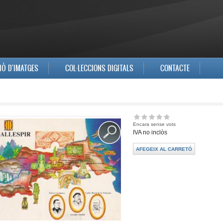
IÓ D'IMATGES
COL·LECCIONS DIGITALS
CONTACTE
Encara sense vots
IVA no inclòs