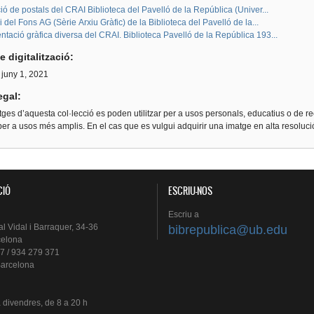
ió de postals del CRAI Biblioteca del Pavelló de la República (Univer...
i del Fons AG (Sèrie Arxiu Gràfic) de la Biblioteca del Pavelló de la...
ació gràfica diversa del CRAI. Biblioteca Pavelló de la República 193...
e digitalització:
 juny 1, 2021
egal:
ges d’aquesta col·lecció es poden utilitzar per a usos personals, educatius o de re
er a usos més amplis. En el cas que es vulgui adquirir una imatge en alta resoluc
CIÓ
ESCRIU-NOS
Escriu
a
al
Vidal i
Barraquer
, 34-36
bibrepublica@ub.edu
celona
7 / 934 279 371
arcelona
a
divendres
, de 8 a 20 h