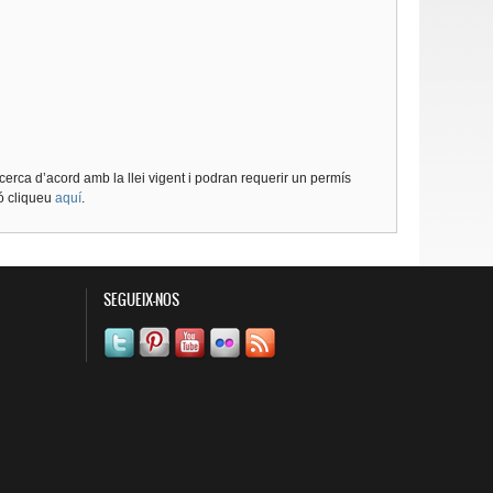
cerca d’acord amb la llei vigent i podran requerir un permís
ió cliqueu
aquí
.
SEGUEIX-NOS