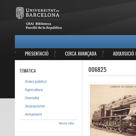
Vés al contingut
MAIN MENU
PRESENTACIÓ
CERCA AVANÇADA
ADQUISICIÓ 
006825
TEMÀTICA
Actes públics
Agricultura
Amnistia
Anarquisme
Armament
Veure més