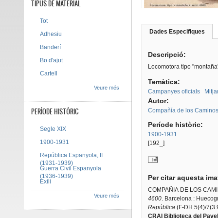
TIPUS DE MATERIAL
Tot
Dades Especifiques
(pes
Adhesiu
Tab group
activ
Banderí
Descripció:
Bo d'ajut
Locomotora tipo "montaña"
Cartell
Temàtica:
Veure més
Campanyes oficials
Mitja
Autor:
PERÍODE HISTÒRIC
Compañía de los Caminos 
Període històric:
Segle XIX
1900-1931
1900-1931
[192_]
República Espanyola, II
(1931-1939)
Guerra Civil Espanyola
(1936-1939)
Per citar aquesta im
Exili
COMPAÑIA DE LOS CAMI
Veure més
4600
. Barcelona : Huecog
República
(F-DH 5(4)/7(3.
CRAI Biblioteca del Pavel