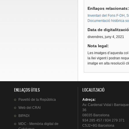
Enllaços relacionats
Inventari del Fons F-DH, S
Documentació històrica sobr
Data de digitalitzaci
divendres, juny 4, 2021
Nota legal:
Les imatges d’aquesta col·
la llei vigent i podran req
imatge en alta resolució c
ENLLAÇOS ÚTILS
LOCALITZACIÓ
Pavelló
de la
República
Adreça
:
Av.
Cardenal
Vidal i
Barraque
Web del
CRAI
36
08035 Barcelona
BIPADI
934 285 457 / 934 279 371
MDC - Memòria digital de
C5J2+8G Barcelona