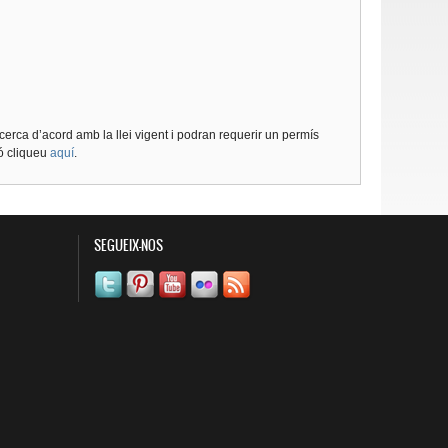
cerca d’acord amb la llei vigent i podran requerir un permís
ió cliqueu
aquí
.
SEGUEIX-NOS