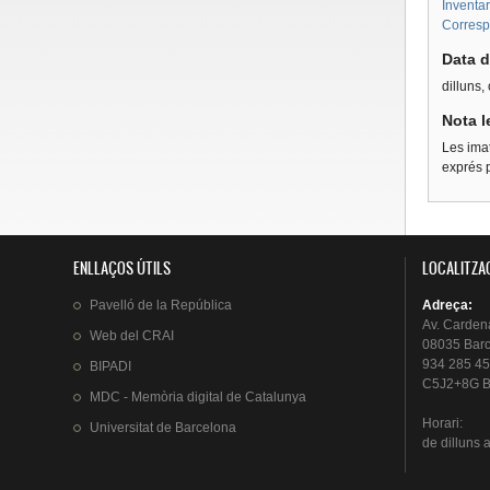
Inventar
Corresp
Data d
dilluns,
Nota l
Les imat
exprés p
ENLLAÇOS ÚTILS
LOCALITZA
Pavelló
de la
República
Adreça
:
Av.
Carden
Web del
CRAI
08035 Bar
934 285 45
BIPADI
C5J2+8G B
MDC - Memòria digital de Catalunya
Horari
:
Universitat
de Barcelona
de
dilluns