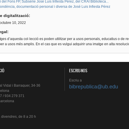
i del Fons FP, Subsèrie José Luís Infiesta Pérez, del CRAI Biblioteca...
ondència, documentació personal i diversa de José Luis Infiesta Pérez
e digitalització:
 octubre 10, 2022
egal:
ges d’aquesta col·lecció es poden utilitzar per a usos personals, educatius o de re
er a usos més amplis. En el cas que es vulgui adquirir una imatge en alta resoluc
CIÓ
ESCRIU-NOS
Escriu
a
al
Vidal i
Barraquer
, 34-36
bibrepublica@ub.edu
celona
7 / 934 279 371
arcelona
a
divendres
, de 8 a 20 h