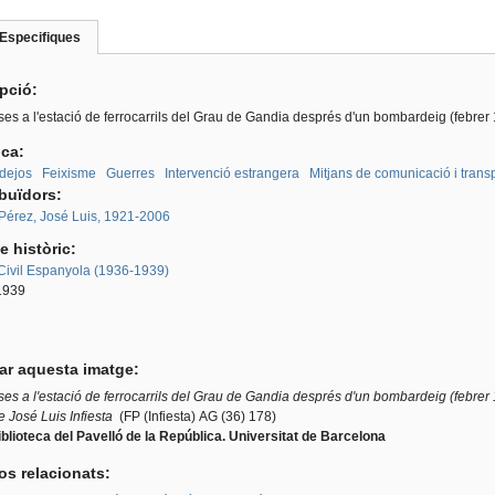
Especifiques
(pestanya
roup
activa)
ipció:
es a l'estació de ferrocarrils del Grau de Gandia després d'un bombardeig (febrer
ica:
dejos
Feixisme
Guerres
Intervenció estrangera
Mitjans de comunicació i trans
ibuïdors:
 Pérez, José Luis, 1921-2006
e històric:
Civil Espanyola (1936-1939)
1939
tar aquesta imatge:
es a l'estació de ferrocarrils del Grau de Gandia després d'un bombardeig (febrer
e
José Luis Infiesta
(FP (Infiesta) AG (36) 178)
blioteca del Pavelló de la República. Universitat de Barcelona
os relacionats: