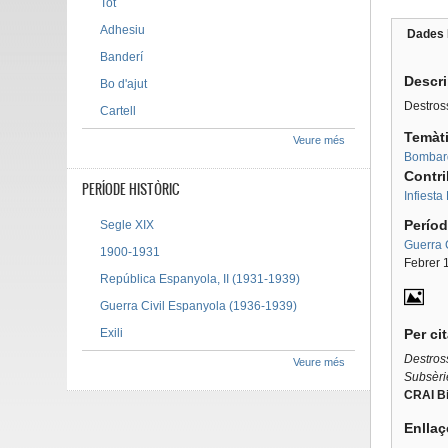
Tot
Adhesiu
Dades 
Tab g
Banderí
Descr
Bo d'ajut
Destross
Cartell
Temàt
Veure més
Bombar
Contr
PERÍODE HISTÒRIC
Infiesta
Períod
Segle XIX
Guerra 
1900-1931
Febrer 
República Espanyola, II (1931-1939)
Guerra Civil Espanyola (1936-1939)
Exili
Per ci
Destross
Veure més
Subsèri
CRAI Bi
Enllaç