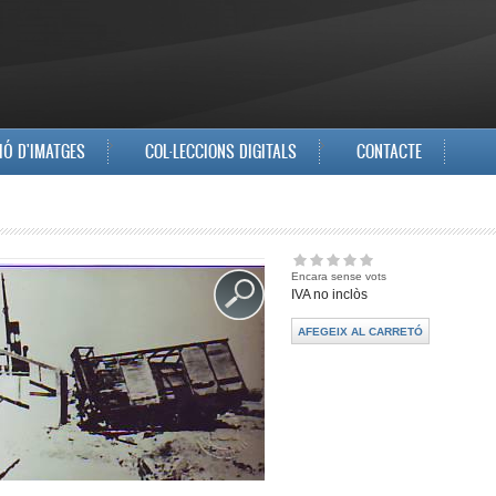
IÓ D'IMATGES
COL·LECCIONS DIGITALS
CONTACTE
Encara sense vots
IVA no inclòs