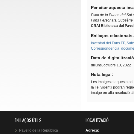
Per citar aquesta im
Estat de la Puerta del Sol
Fons Personals. Subsèrie
CRAI Biblioteca del Pavel
Enllaços relacionats
Inventari del Fons FP, Subs
Correspondència, document
Data de digitalitzaci
dilluns, octubre 10, 2022
Nota legal:
Les imatges d’aquesta col·
la llei vigent i podran req
imatge en alta resolució c
ENLLAÇOS ÚTILS
LOCALITZACIÓ
Pavelló
de la
República
Adreça
: