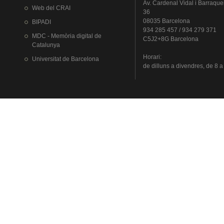
Av.
Cardenal
Vidal i
Barraque
Web del
CRAI
36
08035 Barcelona
BIPADI
934 285 457 / 934 279 371
MDC - Memòria digital de
C5J2+8G Barcelona
Catalunya
Horari
:
Universitat
de Barcelona
de
dilluns
a
divendres
, de 8 a