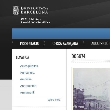
Vés al contingut
MAIN MENU
PRESENTACIÓ
CERCA AVANÇADA
ADQUISICIÓ 
006974
TEMÀTICA
Actes públics
Agricultura
Amnistia
Anarquisme
Armament
Veure més