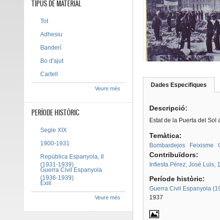
TIPUS DE MATERIAL
Tot
Adhesiu
Banderí
Bo d'ajut
Cartell
Dades Especifiques
(pes
Veure més
Tab group
activ
Descripció:
PERÍODE HISTÒRIC
Estat de la Puerta del Sol
Segle XIX
Temàtica:
1900-1931
Bombardejos
Feixisme
Contribuïdors:
República Espanyola, II
(1931-1939)
Infiesta Pérez, José Luis,
Guerra Civil Espanyola
(1936-1939)
Període històric:
Exili
Guerra Civil Espanyola (
1937
Veure més