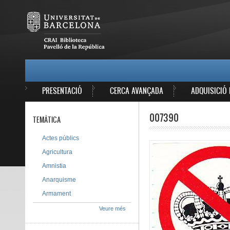
Vés al contingut
MAIN MENU
PRESENTACIÓ
CERCA AVANÇADA
ADQUISICIÓ 
007390
TEMÀTICA
Actes públics
Agricultura
Amnistia
Anarquisme
Armament
Veure més