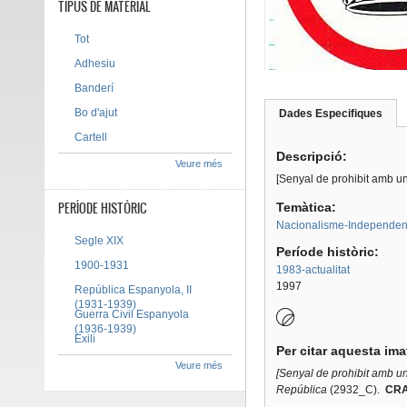
TIPUS DE MATERIAL
Tot
Adhesiu
Banderí
Bo d'ajut
Dades Especifiques
(pes
Tab group
activ
Cartell
Descripció:
Veure més
[Senyal de prohibit amb u
PERÍODE HISTÒRIC
Temàtica:
Nacionalisme-Independen
Segle XIX
Període històric:
1900-1931
1983-actualitat
1997
República Espanyola, II
(1931-1939)
Guerra Civil Espanyola
(1936-1939)
Exili
Per citar aquesta im
Veure més
[Senyal de prohibit amb u
República
(2932_C).
CRAI