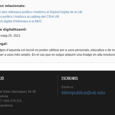
os relacionats:
i dels Adhesius polítics i històrics al Dipòsit Digital de la UB
 polítics i històrics al catàleg del CRAI UB
ió digital d'Adhesius a la MDC
e digitalització:
, maig 25, 2021
egal:
ges d’aquesta col·lecció es poden utilitzar per a usos personals, educatius o de re
er a usos més amplis. En el cas que es vulgui adquirir una imatge en alta resoluc
CIÓ
ESCRIU-NOS
Escriu
a
al
Vidal i
Barraquer
, 34-36
bibrepublica@ub.edu
celona
7 / 934 279 371
arcelona