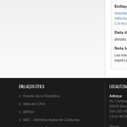
Enllaç
Inventar
Adhesius
Col·lecc
Data d
dimarts
Nota l
Les imat
exprés p
ENLLAÇOS ÚTILS
LOCALITZA
Pavelló
de la
República
Adreça
:
Av.
Carden
Web del
CRAI
08035 Bar
934 285 45
BIPADI
C5J2+8G B
MDC - Memòria digital de Catalunya
Horari
: