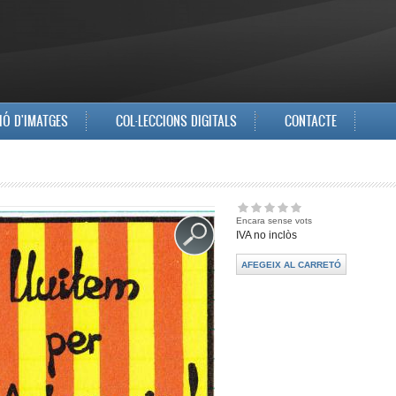
IÓ D'IMATGES
COL·LECCIONS DIGITALS
CONTACTE
Encara sense vots
IVA no inclòs