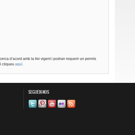
cerca d’acord amb la llei vigent i podran requerir un permís
ió cliqueu
aquí
.
SEGUEIX-NOS