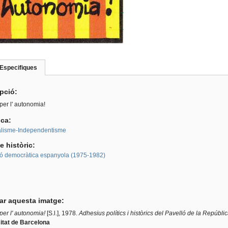
Especifiques
(pestanya
roup
activa)
ipció:
per l' autonomia!
ica:
lisme-Independentisme
e històric:
ió democràtica espanyola (1975-1982)
tar aquesta imatge:
per l' autonomia!
[S.l.], 1978.
Adhesius polítics i històrics del Pavelló de la Repúbli
itat de Barcelona