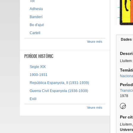
Tot
Adhesiu
Banderí
Bo d'ajut
Cartell
Dades 
Veure més
Tab g
Descr
PERÍODE HISTÒRIC
Lluitem 
Segle XIX
Temàt
1900-1931
Naciona
República Espanyola, II (1931-1939)
Períod
Transic
Guerra Civil Espanyola (1936-1939)
1978
Exili
Veure més
Per ci
Lluitem 
Univers