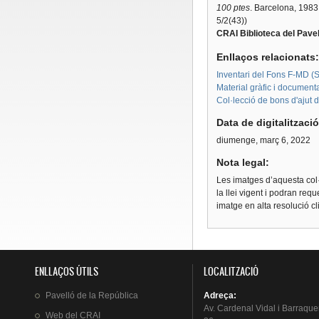
100 ptes
. Barcelona, 1983
5/2(43))
CRAI Biblioteca del Pavel
Enllaços relacionats
Inventari del Fons F-MD (Sè
Material gràfic i document
Col·lecció de bons d'ajut 
Data de digitalitzaci
diumenge, març 6, 2022
Nota legal:
Les imatges d’aquesta col·
la llei vigent i podran req
imatge en alta resolució c
ENLLAÇOS ÚTILS
LOCALITZACIÓ
Pavelló
de la
República
Adreça
:
Av.
Cardenal
Vidal i
Barraque
Web del
CRAI