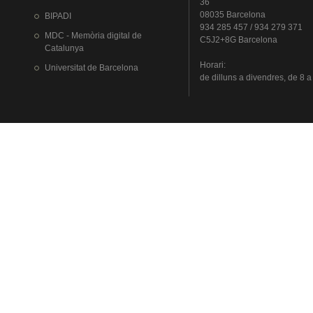
36
08035 Barcelona
BIPADI
934 285 457 / 934 279 371
MDC - Memòria digital de
C5J2+8G Barcelona
Catalunya
Horari
:
Universitat
de Barcelona
de
dilluns
a
divendres
, de 8 a