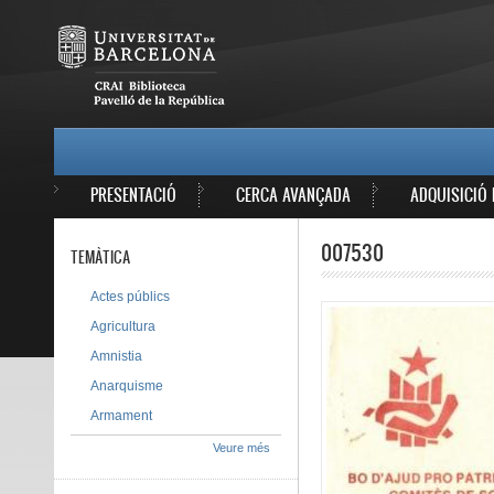
Vés al contingut
MAIN MENU
PRESENTACIÓ
CERCA AVANÇADA
ADQUISICIÓ 
007530
TEMÀTICA
Actes públics
Agricultura
Amnistia
Anarquisme
Armament
Veure més