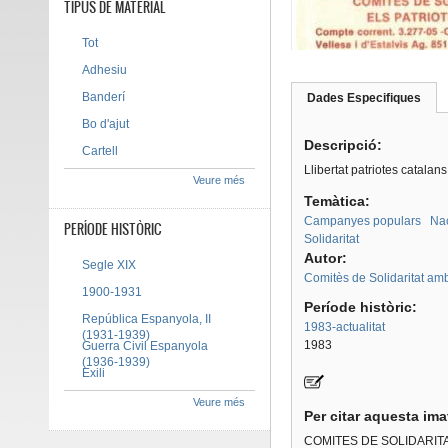
TIPUS DE MATERIAL
Tot
Adhesiu
Banderí
Dades Especifiques
(pes
Tab group
activ
Bo d'ajut
Descripció:
Cartell
Llibertat patriotes catalans
Veure més
Temàtica:
Campanyes populars
Na
PERÍODE HISTÒRIC
Solidaritat
Autor:
Segle XIX
Comitès de Solidaritat amb
1900-1931
Període històric:
República Espanyola, II
1983-actualitat
(1931-1939)
1983
Guerra Civil Espanyola
(1936-1939)
Exili
Veure més
Per citar aquesta im
COMITES DE SOLIDARIT