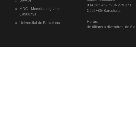
BIPADI
934 285 457 / 934 279 371
MDC - Memòria digital de
C5J2+8G Barcelona
Catalunya
Horari
:
Universitat
de Barcelona
de
dilluns
a
divendres
, de 8 a