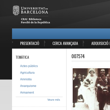
Vés al contingut
MAIN MENU
PRESENTACIÓ
CERCA AVANÇADA
ADQUISICIÓ 
007574
TEMÀTICA
Actes públics
Agricultura
Amnistia
Anarquisme
Armament
Veure més