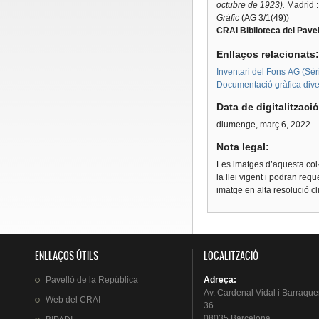
octubre de 1923).
Madrid :
Gràfic
(AG 3/1(49))
CRAI Biblioteca del Pavel
Enllaços relacionats
Inventari del Fons AG (Sèri
Documentació gràfica dive
Data de digitalitzaci
diumenge, març 6, 2022
Nota legal:
Les imatges d’aquesta col·
la llei vigent i podran req
imatge en alta resolució c
ENLLAÇOS ÚTILS
LOCALITZACIÓ
Pavelló
de la
República
Adreça
:
Av.
Cardenal
Vidal i
Barraque
Web del
CRAI
36
08035 Barcelona