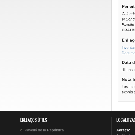
Per ci
Calenda
el Congr
Pavelló
CRAI Bi
Enllaç
Inventar
Documen
Data d
dilluns,
Nota l
Les imat
exprés p
ENLLAÇOS ÚTILS
LOCALITZA
Pavelló
de la
República
Adreça
: