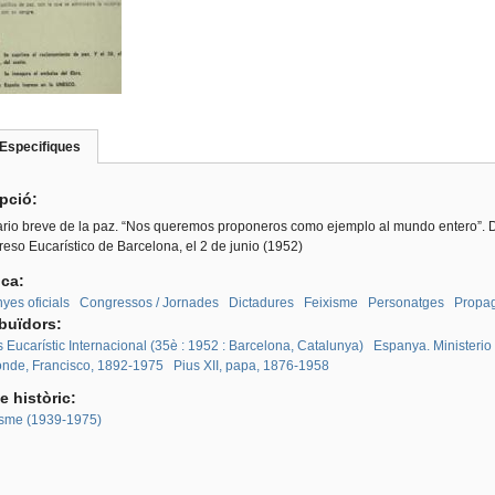
Especifiques
(pestanya
roup
activa)
ipció:
rio breve de la paz. “Nos queremos proponeros como ejemplo al mundo entero”. De
eso Eucarístico de Barcelona, el 2 de junio (1952)
ica:
es oficials
Congressos / Jornades
Dictadures
Feixisme
Personatges
Propag
ibuïdors:
Eucarístic Internacional (35è : 1952 : Barcelona, Catalunya)
Espanya. Ministerio 
de, Francisco, 1892-1975
Pius XII, papa, 1876-1958
e històric:
sme (1939-1975)