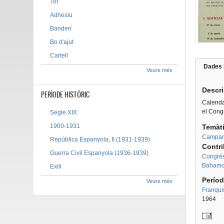
Tot
Adhesiu
Banderí
Bo d'ajut
Cartell
Dades 
Veure més
Tab g
Descr
PERÍODE HISTÒRIC
Calenda
el Congr
Segle XIX
1900-1931
Temàt
Campany
República Espanyola, II (1931-1939)
Contr
Guerra Civil Espanyola (1936-1939)
Congrés 
Bahamon
Exili
Períod
Veure més
Franqui
1964