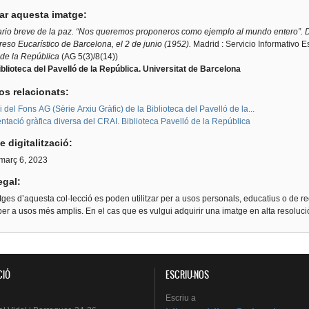
tar aquesta imatge:
rio breve de la paz. “Nos queremos proponeros como ejemplo al mundo entero”. De
eso Eucarístico de Barcelona, el 2 de junio (1952).
Madrid : Servicio Informativo 
 de la República
(AG 5(3)/8(14))
blioteca del Pavelló de la República. Universitat de Barcelona
os relacionats:
i del Fons AG (Sèrie Arxiu Gràfic) de la Biblioteca del Pavelló de la...
tació gràfica diversa del CRAI. Biblioteca Pavelló de la República
e digitalització:
 març 6, 2023
egal:
ges d’aquesta col·lecció es poden utilitzar per a usos personals, educatius o de re
er a usos més amplis. En el cas que es vulgui adquirir una imatge en alta resoluc
CIÓ
ESCRIU-NOS
Escriu
a