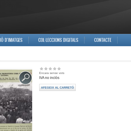
IÓ D'IMATGES
COL·LECCIONS DIGITALS
CONTACTE
Encara sense vots
IVA no inclòs