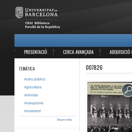
Vés al contingut
MAIN MENU
PRESENTACIÓ
CERCA AVANÇADA
ADQUISICIÓ 
007826
TEMÀTICA
Actes públics
Agricultura
Amnistia
Anarquisme
Armament
Veure més