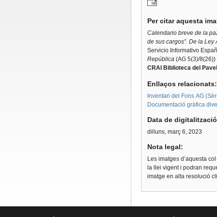
Per citar aquesta im
Calendario breve de la paz
de sus cargos”. De la Ley 
Servicio Informativo Espa
República
(AG 5(3)/8(26))
CRAI Biblioteca del Pavel
Enllaços relacionats
Inventari del Fons AG (Sèri
Documentació gràfica dive
Data de digitalitzaci
dilluns, març 6, 2023
Nota legal:
Les imatges d’aquesta col·
la llei vigent i podran req
imatge en alta resolució c