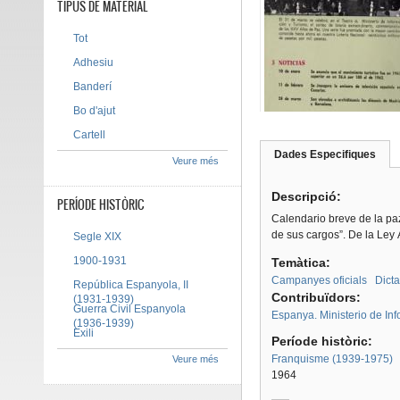
TIPUS DE MATERIAL
Tot
Adhesiu
Banderí
Bo d'ajut
Cartell
Dades Especifiques
(pes
Veure més
Tab group
activ
Descripció:
PERÍODE HISTÒRIC
Calendario breve de la paz
de sus cargos”. De la Ley 
Segle XIX
1900-1931
Temàtica:
Campanyes oficials
Dict
República Espanyola, II
Contribuïdors:
(1931-1939)
Guerra Civil Espanyola
Espanya. Ministerio de Inf
(1936-1939)
Exili
Període històric:
Franquisme (1939-1975)
Veure més
1964