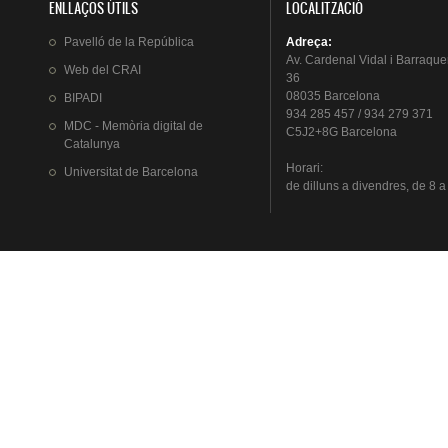
ENLLAÇOS ÚTILS
LOCALITZACIÓ
Pavelló
de la
República
Adreça
:
Av.
Cardenal
Vidal i
Barraque
Web del
CRAI
36
08035 Barcelona
BIPADI
934 285 457 / 934 279 371
MDC - Memòria digital de
C5J2+8G Barcelona
Catalunya
Horari
:
Universitat
de Barcelona
de
dilluns
a
divendres
, de 8 a