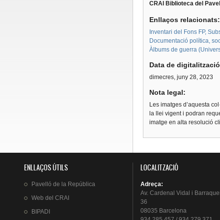
CRAI Biblioteca del Pavel
Enllaços relacionats
Inventari del Fons FP, Su
Documentació política, soc
Àlbums de guerra (Univers
Data de digitalitzaci
dimecres, juny 28, 2023
Nota legal:
Les imatges d’aquesta col·
la llei vigent i podran req
imatge en alta resolució c
ENLLAÇOS ÚTILS
LOCALITZACIÓ
Pavelló
de la
República
Adreça
:
Av.
Cardenal
Vidal i
Barraque
Web del
CRAI
36
08035 Barcelona
BIPADI
934 285 457 / 934 279 371