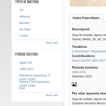
TIPUS DE MATERIAL
Tot
Adhesiu
Dades Especifiques
(pes
Tab group
activ
Banderí
Descripció:
Bo d'ajut
Grup de soldats, alguns ves
Cartell
Tauriat_Melilla_00_09_19
Veure més
Temàtica:
Colonialisme / Imperialis
PERÍODE HISTÒRIC
Contribuïdors:
Guerra del Rif, 1920-1927
Segle XIX
Període històric:
1900-1931
1900-1931
República Espanyola, II
Setembre 1923
(1931-1939)
Guerra Civil Espanyola
(1936-1939)
Exili
Per citar aquesta im
Veure més
Grup de soldats, alguns ves
Subsèrie Hermínio Monzo