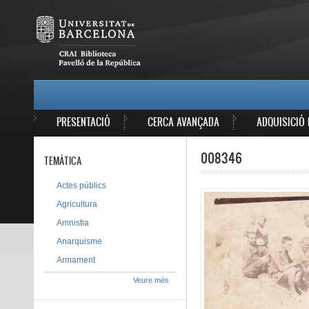
Vés al contingut
MAIN MENU
PRESENTACIÓ
CERCA AVANÇADA
ADQUISICIÓ 
008346
TEMÀTICA
Actes públics
Agricultura
Amnistia
Anarquisme
Armament
Veure més