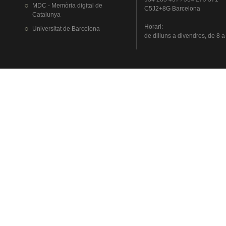
MDC - Memòria digital de
C5J2+8G Barcelona
Catalunya
Horari
:
Universitat
de Barcelona
de
dilluns
a
divendres
, de 8 a