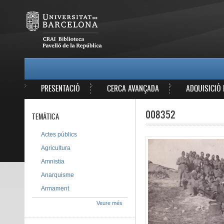
Vés al contingut
MAIN MENU
PRESENTACIÓ
CERCA AVANÇADA
ADQUISICIÓ 
008352
TEMÀTICA
Actes públics
Agricultura
Amnistia
Anarquisme
Armament
Veure més