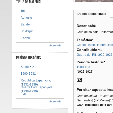
TIPUS DE MATERIAL
Tot
Dades Especifiques
(pes
Adhesiu
Tab group
activ
Banderí
Descripció:
Bo d'ajut
Grup de soldats uniformat
Cartell
Temàtica:
Colonialisme / Imperialis
Veure més
Contribuïdors:
Guerra del Rif, 1920-1927
PERÍODE HISTÒRIC
Període històric:
Segle XIX
1900-1931
[1921-1923]
1900-1931
República Espanyola, II
(1931-1939)
Guerra Civil Espanyola
Per citar aquesta im
(1936-1939)
Exili
Grup de soldats uniformats
Hernández)
(FP(Monzo)1/1
Veure més
CRAI Biblioteca del Pavel