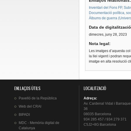
Enllaços relacionats
Inventari del Fons FP, Su
Documentació política, soc
Àlbums de guerra (Univers
Data de digitalitzaci
dimecres, juny 28, 2023
Nota legal:
Les imatges d’aquesta col·
la llei vigent i podran req
imatge en alta resolució c
ENLLAÇOS ÚTILS
LOCALITZACIÓ
Pavelló
de la
República
Adreça
:
Av.
Cardenal
Vidal i
Barraque
Web del
CRAI
36
08035 Barcelona
BIPADI
934 285 457 / 934 279 371
MDC - Memòria digital de
C5J2+8G Barcelona
Catalunya