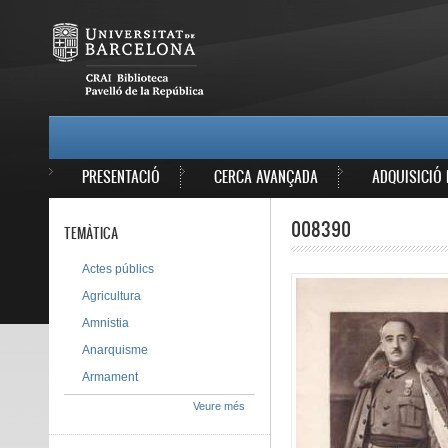
Vés al contingut
MAIN MENU
PRESENTACIÓ
CERCA AVANÇADA
ADQUISICIÓ 
008390
TEMÀTICA
Actes públics
Agricultura
Amnistia
Anarquisme
Armament
Veure més