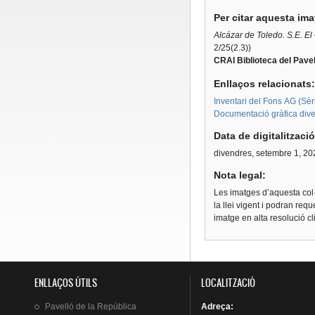
Per citar aquesta im
Alcázar de Toledo. S.E. El
2/25(2.3))
CRAI Biblioteca del Pavel
Enllaços relacionats
Inventari del Fons AG (Sèri
Documentació gràfica dive
Data de digitalitzaci
divendres, setembre 1, 20
Nota legal:
Les imatges d’aquesta col·
la llei vigent i podran req
imatge en alta resolució c
ENLLAÇOS ÚTILS
LOCALITZACIÓ
Pavelló
de la
República
Adreça
: