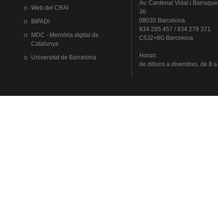
Av.
Cardenal
Vidal i
Barraque
Web del
CRAI
36
08035 Barcelona
BIPADI
934 285 457 / 934 279 371
MDC - Memòria digital de
C5J2+8G Barcelona
Catalunya
Horari
:
Universitat
de Barcelona
de
dilluns
a
divendres
, de 8 a