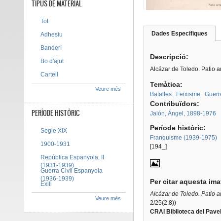
TIPUS DE MATERIAL
Tot
Dades Especifiques
(pes
Adhesiu
Tab group
activ
Banderí
Descripció:
Bo d'ajut
Alcázar de Toledo. Patio a
Cartell
Temàtica:
Veure més
Batalles
Feixisme
Guerr
Contribuïdors:
PERÍODE HISTÒRIC
Jalón, Ángel, 1898-1976
Període històric:
Segle XIX
Franquisme (1939-1975)
1900-1931
[194_]
República Espanyola, II
(1931-1939)
Guerra Civil Espanyola
(1936-1939)
Per citar aquesta im
Exili
Alcázar de Toledo.
Patio a
Veure més
2/25(2.8))
CRAI Biblioteca del Pavel