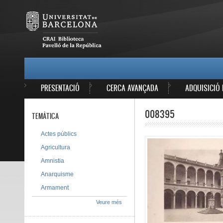
Vés al contingut
MAIN MENU
PRESENTACIÓ
CERCA AVANÇADA
ADQUISICIÓ 
008395
TEMÀTICA
Actes públics
Agricultura
Amnistia
Anarquisme
Armament
Veure més