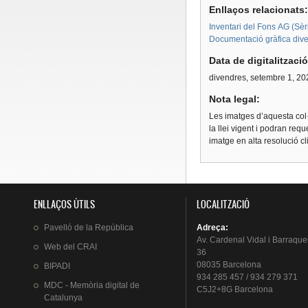
Enllaços relacionats
Inventari del Fons AG (Sèri
Documentació gràfica dive
Data de digitalitzaci
divendres, setembre 1, 20
Nota legal:
Les imatges d’aquesta col·
la llei vigent i podran req
imatge en alta resolució c
ENLLAÇOS ÚTILS
LOCALITZACIÓ
Pavelló
de la
República
Adreça
:
Av.
Cardenal
Vidal i
Barraque
Web del
CRAI
36
08035 Barcelona
BIPADI
934 285 457 / 934 279 371
MDC - Memòria digital de
C5J2+8G Barcelona
Catalunya