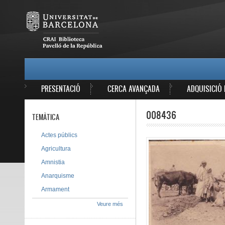
Vés al contingut
MAIN MENU
PRESENTACIÓ
CERCA AVANÇADA
ADQUISICIÓ 
008436
TEMÀTICA
Actes públics
Agricultura
Amnistia
Anarquisme
Armament
Veure més