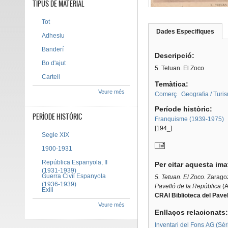
TIPUS DE MATERIAL
Tot
Dades Especifiques
(pes
Adhesiu
Tab group
activ
Banderí
Descripció:
Bo d'ajut
5. Tetuan. El Zoco
Cartell
Temàtica:
Veure més
Comerç
Geografia / Turi
Període històric:
PERÍODE HISTÒRIC
Franquisme (1939-1975)
[194_]
Segle XIX
1900-1931
República Espanyola, II
Per citar aquesta im
(1931-1939)
Guerra Civil Espanyola
5. Tetuan. El Zoco.
Zaragoz
(1936-1939)
Pavelló de la República
(A
Exili
CRAI Biblioteca del Pavel
Veure més
Enllaços relacionats
Inventari del Fons AG (Sèri