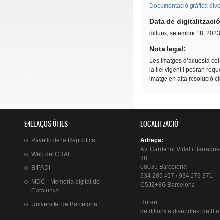
Documentació gràfica dive
Data de digitalitzaci
dilluns, setembre 18, 2023
Nota legal:
Les imatges d’aquesta col·
la llei vigent i podran req
imatge en alta resolució c
ENLLAÇOS ÚTILS
LOCALITZACIÓ
Pavelló
de la
República
Adreça
:
Av.
Cardenal
Vidal i
Barraque
Web del
CRAI
36
08035 Barcelona
BIPADI
934 285 457 / 934 279 371
MDC - Memòria digital de
C5J2+8G Barcelona
Catalunya
Horari
:
Universitat
de Barcelona
de
dilluns
a
divendres
, de 8 a