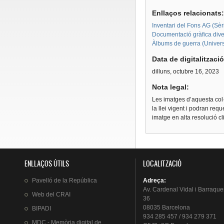
Enllaços relacionats
Inventari del Fons AG (Sèri
Documentació gràfica dive
Àlbums de guerra (Univers
Data de digitalitzaci
dilluns, octubre 16, 2023
Nota legal:
Les imatges d’aquesta col·
la llei vigent i podran req
imatge en alta resolució c
ENLLAÇOS ÚTILS
LOCALITZACIÓ
Pavelló
de la
República
Adreça
:
Av.
Cardenal
Vidal i
Barraque
Web del
CRAI
36
08035 Barcelona
BIPADI
934 285 457 / 934 279 371
MDC - Memòria digital de