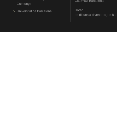
C5J2+8G Barcelona
Catalunya
Horari
:
Universitat
de Barcelona
de
dilluns
a
divendres
, de 8 a