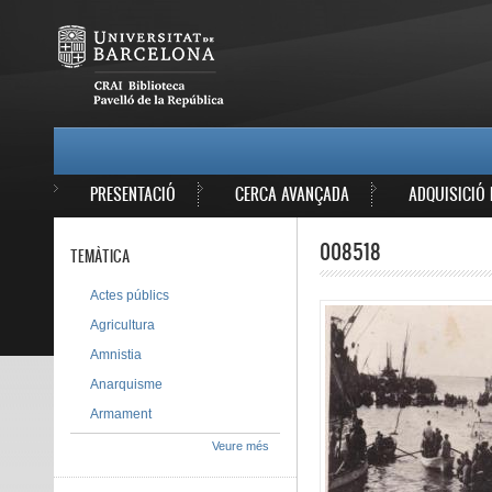
Vés al contingut
MAIN MENU
PRESENTACIÓ
CERCA AVANÇADA
ADQUISICIÓ 
008518
TEMÀTICA
Actes públics
Agricultura
Amnistia
Anarquisme
Armament
Veure més