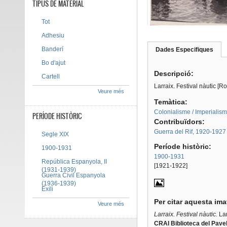
TIPUS DE MATERIAL
Tot
Adhesiu
Banderí
Dades Especifiques
(pes
Tab group
activ
Bo d'ajut
Descripció:
Cartell
Larraix. Festival nàutic [
Veure més
Temàtica:
Colonialisme / Imperialis
PERÍODE HISTÒRIC
Contribuïdors:
Guerra del Rif, 1920-1927
Segle XIX
Període històric:
1900-1931
1900-1931
República Espanyola, II
[1921-1922]
(1931-1939)
Guerra Civil Espanyola
(1936-1939)
Exili
Per citar aquesta im
Veure més
Larraix. Festival nàutic.
La
CRAI Biblioteca del Pavel