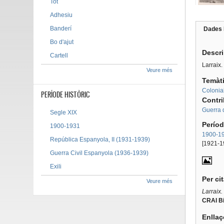
Tot
Adhesiu
Banderí
Dades 
Tab g
Bo d'ajut
Descr
Cartell
Larraix
Veure més
Temàt
Colonia
PERÍODE HISTÒRIC
Contr
Guerra 
Segle XIX
Períod
1900-1931
1900-1
República Espanyola, II (1931-1939)
[1921-1
Guerra Civil Espanyola (1936-1939)
Exili
Per ci
Veure més
Larraix.
CRAI Bi
Enllaç