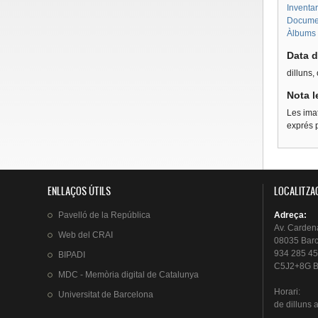
Inventar
Documen
Àlbums 
Data d
dilluns,
Nota l
Les imat
exprés p
ENLLAÇOS ÚTILS
LOCALITZA
Pavelló
de la
República
Adreça
:
Av.
Carden
Web del
CRAI
08035 Bar
934 285 45
BIPADI
C5J2+8G B
MDC - Memòria digital de Catalunya
Horari
:
Universitat
de Barcelona
de
dilluns