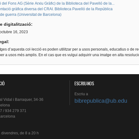
i del Fons AG (Sèrie Arxiu Gràfic) de la Biblioteca del Pavelló de la...
tació gràfica diversa del CRAI. Biblioteca Pavelló de la República
de guerra (Universitat de Barcelona)
e digitalització:
 octubre 16, 2023
egal:
ges d’aquesta col·lecció es poden utilitzar per a usos personals, educatius o de re
er a usos més amplis. En el cas que es vulgui adquirir una imatge en alta resoluc
CIÓ
ESCRIU-NOS
Escriu
a
al
Vidal i
Barraquer
, 34-36
bibrepublica@ub.edu
celona
7 / 934 279 371
arcelona
a
divendres
, de 8 a 20 h