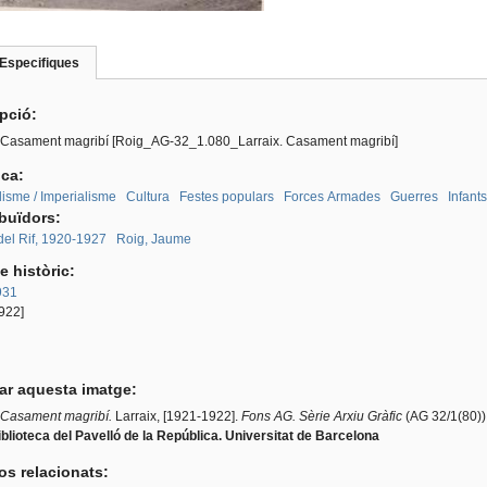
Especifiques
(pestanya
roup
activa)
ipció:
. Casament magribí [Roig_AG-32_1.080_Larraix. Casament magribí]
ica:
lisme / Imperialisme
Cultura
Festes populars
Forces Armades
Guerres
Infants
ibuïdors:
del Rif, 1920-1927
Roig, Jaume
e històric:
931
922]
tar aquesta imatge:
Casament magribí.
Larraix, [1921-1922].
Fons AG. Sèrie Arxiu Gràfic
(AG 32/1(80))
blioteca del Pavelló de la República. Universitat de Barcelona
os relacionats: