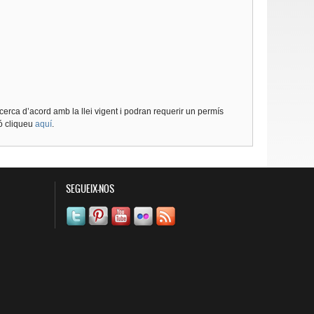
cerca d’acord amb la llei vigent i podran requerir un permís
ió cliqueu
aquí
.
SEGUEIX-NOS