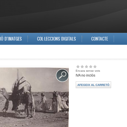
IÓ D'IMATGES
COL·LECCIONS DIGITALS
CONTACTE
Encara sense vots
IVA no inclòs