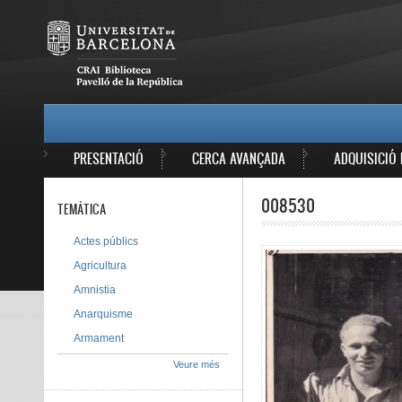
Vés al contingut
MAIN MENU
PRESENTACIÓ
CERCA AVANÇADA
ADQUISICIÓ 
008530
TEMÀTICA
Actes públics
Agricultura
Amnistia
Anarquisme
Armament
Veure més