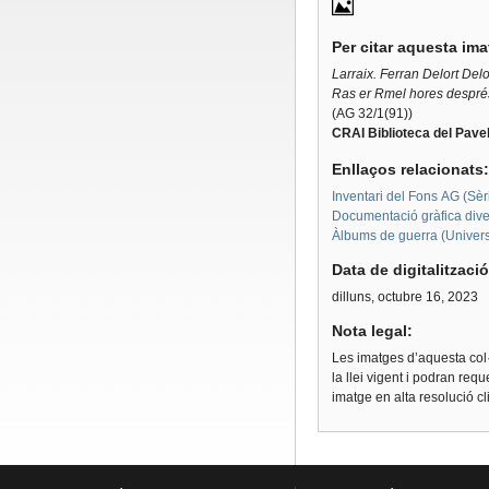
Per citar aquesta im
Larraix.
Ferran Delort Delo
Ras er Rmel hores després 
(AG 32/1(91))
CRAI Biblioteca del Pavel
Enllaços relacionats
Inventari del Fons AG (Sèri
Documentació gràfica dive
Àlbums de guerra (Univers
Data de digitalitzaci
dilluns, octubre 16, 2023
Nota legal:
Les imatges d’aquesta col·
la llei vigent i podran req
imatge en alta resolució c