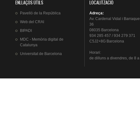
ENLLAÇOS ÚTILS
LOCALITZACIÓ
Pavelló
de la
República
Adreça
:
Av.
Cardenal
Vidal i
Barraque
Web del
CRAI
36
08035 Barcelona
BIPADI
934 285 457 / 934 279 371
MDC - Memòria digital de
C5J2+8G Barcelona
Catalunya
Horari
:
Universitat
de Barcelona
de
dilluns
a
divendres
, de 8 a