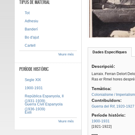
TIPUS DE MATERIAL
Tot
Adhesiu
Banderí
Bo d'ajut
Cartell
Dades Especifiques
(pes
Veure més
Tab group
activ
Descripció:
PERÍODE HISTÒRIC
Larraix. Ferran Delort Del
Ras er Rmel hores després
Segle XIX
1900-1931
Temàtica:
Colonialisme / Imperialis
República Espanyola, II
Contribuïdors:
(1931-1939)
Guerra Civil Espanyola
Guerra del Rif, 1920-1927
(1936-1939)
Exili
Període històric:
1900-1931
Veure més
[1921-1922]