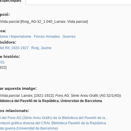
Especifiques
(pestanya
roup
activa)
ipció:
 Vista parcial [Roig_AG-32_1.040_Larraix. Vista parcial]
ica:
lisme / Imperialisme
Forces Armades
Guerres
ibuïdors:
del Rif, 1920-1927
Roig, Jaume
e històric:
931
922]
tar aquesta imatge:
 Vista parcial.
Larraix, [1921-1922].
Fons AG. Sèrie Arxiu Gràfic
(AG 32/1(40))
blioteca del Pavelló de la República. Universitat de Barcelona
os relacionats:
i del Fons AG (Sèrie Arxiu Gràfic) de la Biblioteca del Pavelló de la...
tació gràfica diversa del CRAI. Biblioteca Pavelló de la República
de guerra (Universitat de Barcelona)