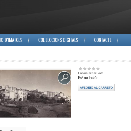
IÓ D'IMATGES
COL·LECCIONS DIGITALS
CONTACTE
Encara sense vots
IVA no inclòs