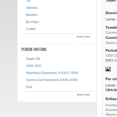
Dades 
Tot
Tab g
Adhesiu
Descr
Banderí
Larraix.
Bo d'ajut
Temàt
Cartell
Colonia
Veure més
Contr
Guerra 
PERÍODE HISTÒRIC
Períod
1900-1
Segle XIX
[1921-1
1900-1931
República Espanyola, II (1931-1939)
Per ci
Guerra Civil Espanyola (1936-1939)
Larraix.
Exili
CRAI Bi
Veure més
Enllaç
Inventar
Documen
Àlbums 