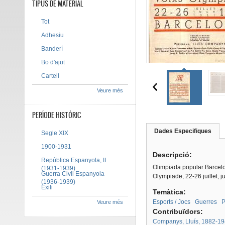
TIPUS DE MATERIAL
Tot
Adhesiu
Banderí
Bo d'ajut
Cartell
Veure més
PERÍODE HISTÒRIC
Dades Especifiques
(pes
Segle XIX
Tab group
activ
1900-1931
Descripció:
República Espanyola, II
Olimpiada popular Barcelon
(1931-1939)
Guerra Civil Espanyola
Olympiade, 22-26 juillet, ju
(1936-1939)
Exili
Temàtica:
Esports / Jocs
Guerres
P
Veure més
Contribuïdors:
Companys, Lluís, 1882-1