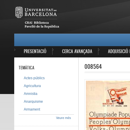
Vés al contingut
MAIN MENU
PRESENTACIÓ
CERCA AVANÇADA
ADQUISICIÓ 
008564
TEMÀTICA
Actes públics
Agricultura
Amnistia
Anarquisme
Armament
Veure més