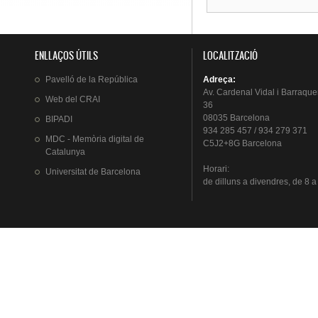
ENLLAÇOS ÚTILS
LOCALITZACIÓ
Pavelló
de la
República
Adreça
:
Av.
Cardenal
Vidal i
Barraque
Web del
CRAI
36
08035 Barcelona
BIPADI
934 285 457 / 934 279 371
MDC - Memòria digital de
C5J2+8G Barcelona
Catalunya
Horari
:
Universitat
de Barcelona
de
dilluns
a
divendres
, de 8 a