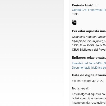
Període històric:
Guerra Civil Espanyola (
1936
Per citar aquesta im
Olimpiada popular Barcelon
Olympiade, 22-26 juillet, j
1936.
Fons F-DH. Sèrie Do
CRAI Biblioteca del Pavel
Enllaços relacionats
Inventari del Fons F-DH, S
Documentació històrica sobr
Data de digitalitzaci
dilluns, octubre 30, 2023
Nota legal:
Les imatges d’aquesta col·
la llei vigent i podran req
imatge en alta resolució c