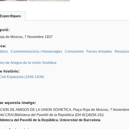
Especifiques
(pestanya
roup
activa)
ipció:
oja de Moscou, 7 Novembre 1937
ica:
blics
Commemoracions / Homenatges
Comunisme
Forces Armades
Revoluci
:
ión de Amigos de la Unión Soviética
e històric:
Civil Espanyola (1936-1939)
tar aquesta imatge:
CION DE AMIGOS DE LA UNION SOVIETICA.
Plaça Roja de Moscou, 7 Novembr
del CRAI Biblioteca del Pavelló de la República
(DH 8(1)/6(56.16))
blioteca del Pavelló de la República. Universitat de Barcelona