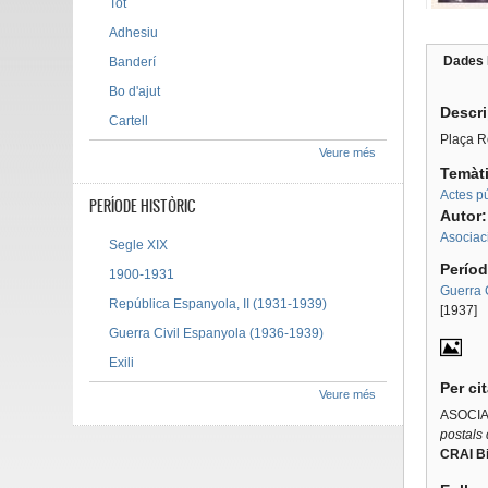
Tot
Adhesiu
Dades 
Banderí
Tab g
Bo d'ajut
Descr
Cartell
Plaça R
Veure més
Temàt
Actes pú
PERÍODE HISTÒRIC
Autor
Asociac
Segle XIX
Períod
1900-1931
Guerra 
República Espanyola, II (1931-1939)
[1937]
Guerra Civil Espanyola (1936-1939)
Exili
Per ci
Veure més
ASOCIA
postals 
CRAI Bi