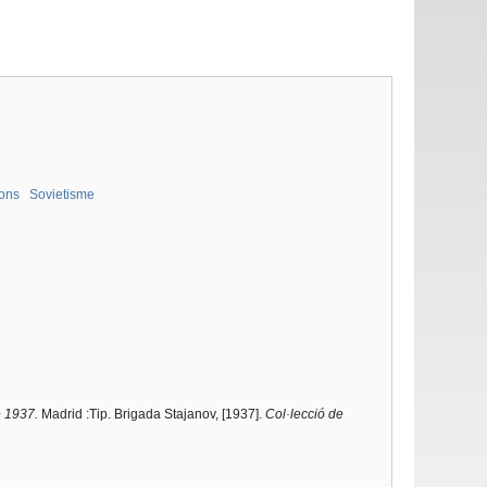
ons
Sovietisme
e 1937.
Madrid :Tip. Brigada Stajanov, [1937].
Col·lecció de