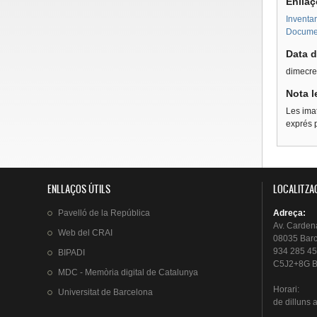
Enllaç
Inventar
Document
Data d
dimecre
Nota l
Les imat
exprés p
ENLLAÇOS ÚTILS
LOCALITZA
Pavelló
de la
República
Adreça
:
Av.
Carden
Web del
CRAI
08035 Bar
934 285 45
BIPADI
C5J2+8G B
MDC - Memòria digital de Catalunya
Horari
:
Universitat
de Barcelona
de
dilluns