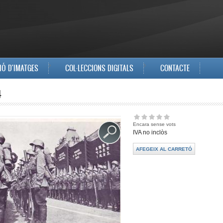
IÓ D'IMATGES
COL·LECCIONS DIGITALS
CONTACTE
4
Encara sense vots
IVA no inclòs