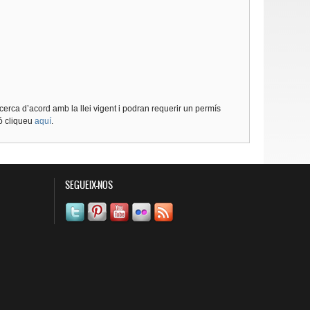
cerca d’acord amb la llei vigent i podran requerir un permís
ió cliqueu
aquí
.
SEGUEIX-NOS