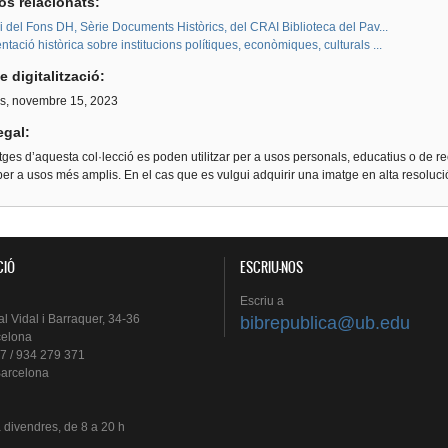
os relacionats:
i del Fons DH, Sèrie Documents Històrics, del CRAI Biblioteca del Pav...
ació històrica sobre institucions polítiques, econòmiques, culturals ...
e digitalització:
s, novembre 15, 2023
egal:
ges d’aquesta col·lecció es poden utilitzar per a usos personals, educatius o de re
er a usos més amplis. En el cas que es vulgui adquirir una imatge en alta resoluc
CIÓ
ESCRIU-NOS
Escriu
a
al
Vidal i
Barraquer
, 34-36
bibrepublica@ub.edu
celona
7 / 934 279 371
arcelona
a
divendres
, de 8 a 20 h