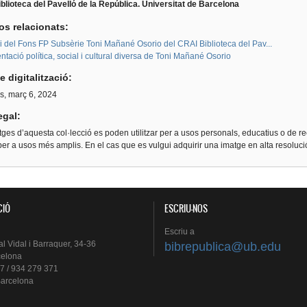
blioteca del Pavelló de la República. Universitat de Barcelona
os relacionats:
i del Fons FP Subsèrie Toni Mañané Osorio del CRAI Biblioteca del Pav...
ació política, social i cultural diversa de Toni Mañané Osorio
e digitalització:
s, març 6, 2024
egal:
ges d’aquesta col·lecció es poden utilitzar per a usos personals, educatius o de re
er a usos més amplis. En el cas que es vulgui adquirir una imatge en alta resoluc
CIÓ
ESCRIU-NOS
Escriu
a
al
Vidal i
Barraquer
, 34-36
bibrepublica@ub.edu
celona
7 / 934 279 371
arcelona