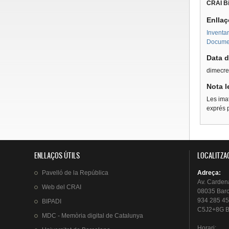
CRAI Bi
Enllaç
Inventar
Document
Data d
dimecre
Nota l
Les imat
exprés p
ENLLAÇOS ÚTILS
LOCALITZA
Pavelló
de la
República
Adreça
:
Av.
Carden
Web del
CRAI
08035 Bar
934 285 45
BIPADI
C5J2+8G B
MDC - Memòria digital de Catalunya
Horari
: