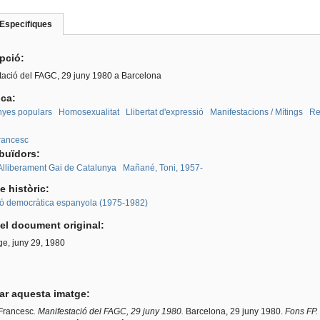
Especifiques
(pestanya
roup
activa)
ipció:
tació del FAGC, 29 juny 1980 a Barcelona
ica:
yes populars
Homosexualitat
Llibertat d'expressió
Manifestacions / Mítings
Re
:
Francesc
ibuïdors:
'Alliberament Gai de Catalunya
Mañané, Toni, 1957-
e històric:
ió democràtica espanyola (1975-1982)
el document original:
e, juny 29, 1980
tar aquesta imatge:
Francesc
.
Manifestació del FAGC, 29 juny 1980.
Barcelona, 29 juny 1980.
Fons FP.