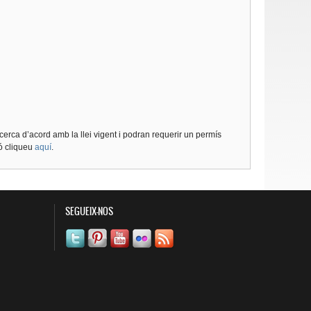
cerca d’acord amb la llei vigent i podran requerir un permís
ió cliqueu
aquí
.
SEGUEIX-NOS