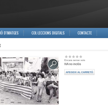
IÓ D'IMATGES
COL·LECCIONS DIGITALS
CONTACTE
3
Encara sense vots
IVA no inclòs