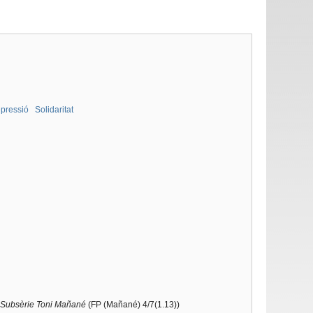
pressió
Solidaritat
 Subsèrie
Toni Mañané
(FP (Mañané) 4/7(1.13))