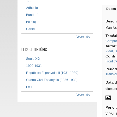
Tot
Adhesiu
Dades 
Tab g
Banderí
Descr
Bo d'ajut
Manifes
Cartell
Temàt
Veure més
Campan
Autor
PERÍODE HISTÒRIC
Vidal, 
Contr
Segle XIX
Front d
1900-1931
Períod
República Espanyola, II (1931-1939)
Transic
Guerra Civil Espanyola (1936-1939)
Data d
Exili
diumeng
Veure més
Per ci
VIDAL, 