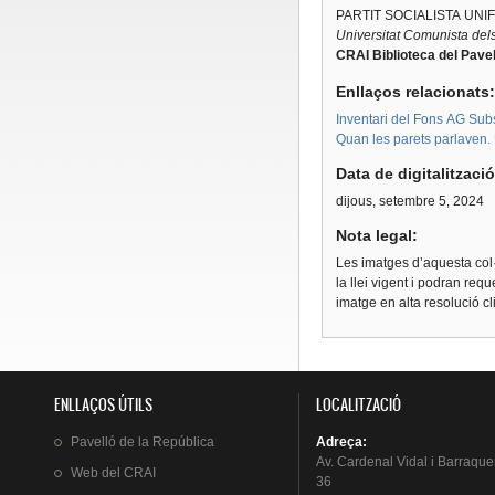
PARTIT SOCIALISTA UNI
Universitat Comunista del
CRAI Biblioteca del Pavel
Enllaços relacionats
Inventari del Fons AG Subs
Quan les parets parlaven. Un
Data de digitalitzaci
dijous, setembre 5, 2024
Nota legal:
Les imatges d’aquesta col·
la llei vigent i podran req
imatge en alta resolució c
ENLLAÇOS ÚTILS
LOCALITZACIÓ
Pavelló
de la
República
Adreça
:
Av.
Cardenal
Vidal i
Barraque
Web del
CRAI
36