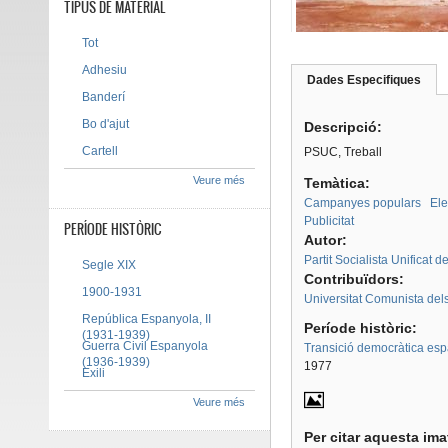
TIPUS DE MATERIAL
Tot
Adhesiu
Dades Especifiques
(pes
Banderí
Tab group
activ
Bo d'ajut
Descripció:
Cartell
PSUC, Treball
Veure més
Temàtica:
Campanyes populars
Ele
Publicitat
PERÍODE HISTÒRIC
Autor:
Partit Socialista Unificat 
Segle XIX
Contribuïdors:
1900-1931
Universitat Comunista del
República Espanyola, II
Període històric:
(1931-1939)
Guerra Civil Espanyola
Transició democràtica es
(1936-1939)
1977
Exili
Veure més
Per citar aquesta im