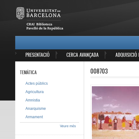
Vés al contingut
MAIN MENU
PRESENTACIÓ
CERCA AVANÇADA
ADQUISICIÓ 
008703
TEMÀTICA
Actes públics
Agricultura
Amnistia
Anarquisme
Armament
Veure més