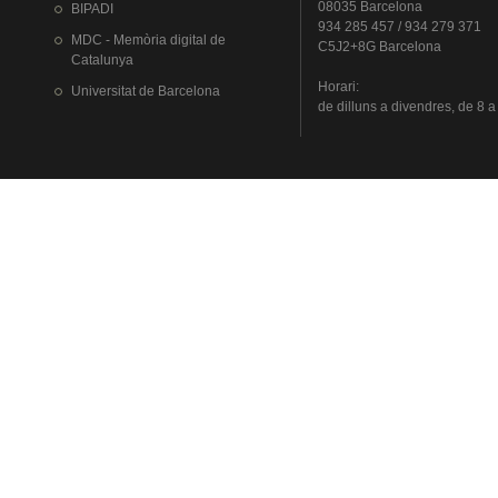
08035 Barcelona
BIPADI
934 285 457 / 934 279 371
MDC - Memòria digital de
C5J2+8G Barcelona
Catalunya
Horari
:
Universitat
de Barcelona
de
dilluns
a
divendres
, de 8 a