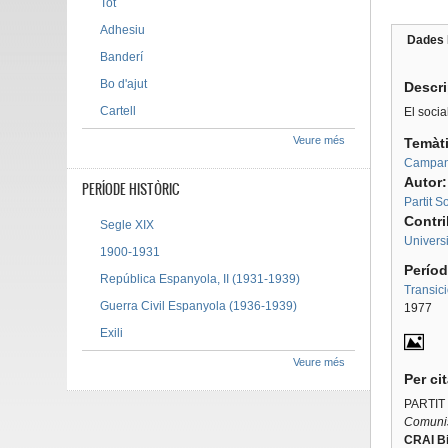
Tot
Adhesiu
Dades 
Banderí
Tab g
Bo d'ajut
Descr
Cartell
El socia
Veure més
Temàt
Campan
Autor
PERÍODE HISTÒRIC
Partit 
Contr
Segle XIX
Univers
1900-1931
Períod
República Espanyola, II (1931-1939)
Transic
Guerra Civil Espanyola (1936-1939)
1977
Exili
Veure més
Per ci
PARTIT
Comunis
CRAI Bi