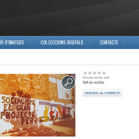
IÓ D'IMATGES
COL·LECCIONS DIGITALS
CONTACTE
Encara sense vots
IVA no inclòs