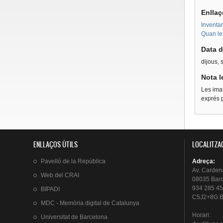
Enllaç
Inventar
Quan les
Data d
dijous,
Nota l
Les imat
exprés p
ENLLAÇOS ÚTILS
LOCALITZA
Pavelló
de la
República
Adreça
:
Av.
Carden
Web del
CRAI
08035 Bar
934 285 45
BIPADI
C5J2+8G B
MDC - Memòria digital de Catalunya
Horari
:
Universitat
de Barcelona