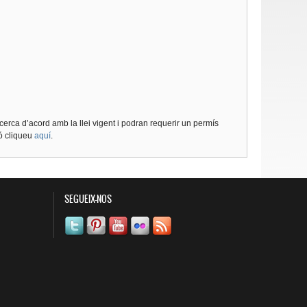
cerca d’acord amb la llei vigent i podran requerir un permís
ió cliqueu
aquí
.
SEGUEIX-NOS