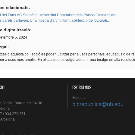
os relacionats:
i del Fons AG Subsèrie Universitat Comunista dels Països Catalans del...
 parets parlaven. Una mostra d'art militant : col·lecció de fotografi...
e digitalització:
 setembre 5, 2024
egal:
ges d’aquesta col·lecció es poden utilitzar per a usos personals, educatius o de re
er a usos més amplis. En el cas que es vulgui adquirir una imatge en alta resoluc
CIÓ
ESCRIU-NOS
Escriu
a
al
Vidal i
Barraquer
, 34-36
bibrepublica@ub.edu
celona
7 / 934 279 371
arcelona