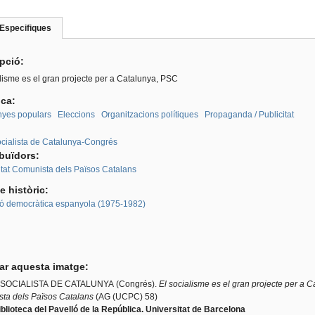
Especifiques
(pestanya
roup
activa)
ipció:
lisme es el gran projecte per a Catalunya, PSC
ica:
yes populars
Eleccions
Organitzacions polítiques
Propaganda / Publicitat
:
Socialista de Catalunya-Congrés
ibuïdors:
itat Comunista dels Països Catalans
e històric:
ió democràtica espanyola (1975-1982)
tar aquesta imatge:
 SOCIALISTA DE CATALUNYA (Congrés).
El socialisme es el gran projecte per a 
ta dels Països Catalans
(AG (UCPC) 58)
blioteca del Pavelló de la República. Universitat de Barcelona