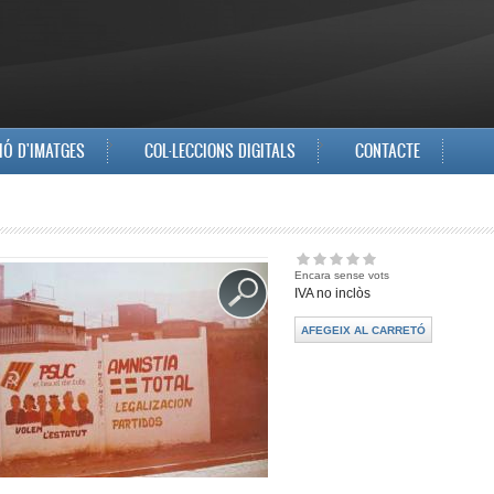
IÓ D'IMATGES
COL·LECCIONS DIGITALS
CONTACTE
Encara sense vots
IVA no inclòs