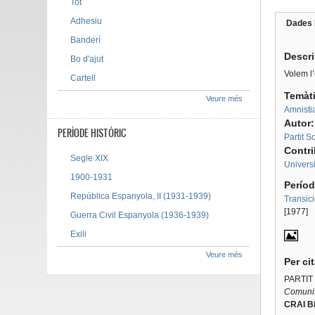
Tot
Adhesiu
Dades 
Tab g
Banderí
Descr
Bo d'ajut
Volem l’
Cartell
Temàt
Veure més
Amnisti
Autor
PERÍODE HISTÒRIC
Partit S
Contr
Segle XIX
Univers
1900-1931
Períod
República Espanyola, II (1931-1939)
Transic
[1977]
Guerra Civil Espanyola (1936-1939)
Exili
Veure més
Per ci
PARTIT
Comunis
CRAI Bi