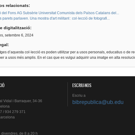
os relacionats:
i del Fons AG Subsèrie Universitat Comunista dels Països Catalans del...
 parets parlaven. Una mostra d'art militant : col·lecció de fotografi...
e digitalització:
es, setembre 6, 2024
egal:
ges d’aquesta col·lecció es poden utilitzar per a usos personals, educatius o de re
er a usos més amplis. En el cas que es vulgui adquirir una imatge en alta resoluc
CIÓ
ESCRIU-NOS
Escriu
a
al
Vidal i
Barraquer
, 34-36
bibrepublica@ub.edu
celona
7 / 934 279 371
arcelona
a
divendres
, de 8 a 20 h