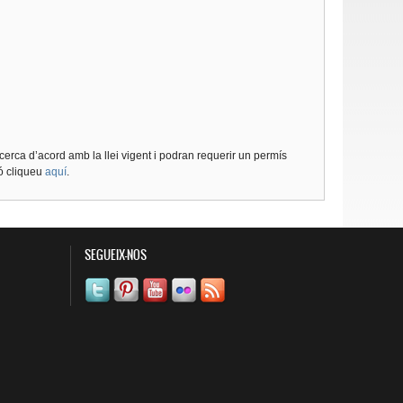
cerca d’acord amb la llei vigent i podran requerir un permís
ió cliqueu
aquí
.
SEGUEIX-NOS