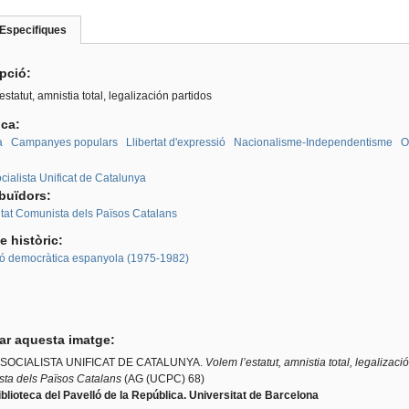
Especifiques
(pestanya
roup
activa)
ipció:
estatut, amnistia total, legalización partidos
ica:
a
Campanyes populars
Llibertat d'expressió
Nacionalisme-Independentisme
O
:
ocialista Unificat de Catalunya
ibuïdors:
itat Comunista dels Països Catalans
e històric:
ió democràtica espanyola (1975-1982)
tar aquesta imatge:
 SOCIALISTA UNIFICAT DE CATALUNYA.
Volem l’estatut, amnistia total, legalizaci
ta dels Països Catalans
(AG (UCPC) 68)
blioteca del Pavelló de la República. Universitat de Barcelona