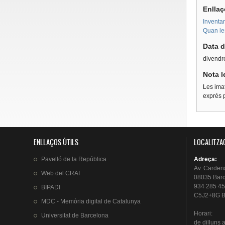
Enllaç
Inventar
Quan les
Data d
divendr
Nota l
Les imat
exprés p
ENLLAÇOS ÚTILS
LOCALITZA
Pavelló
de la
República
Adreça
:
Av.
Carden
Web del
CRAI
08035 Bar
934 285 45
BIPADI
C5J2+8G B
MDC - Memòria digital de Catalunya
Horari
:
Universitat
de Barcelona
de
dilluns