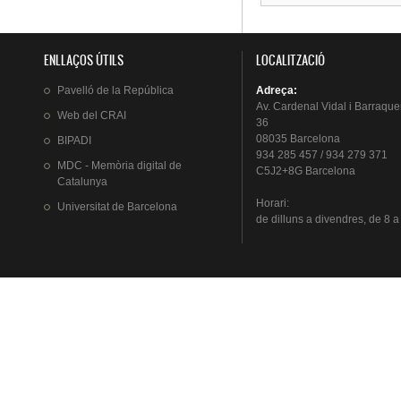
ENLLAÇOS ÚTILS
LOCALITZACIÓ
Pavelló
de la
República
Adreça
:
Av.
Cardenal
Vidal i
Barraque
Web del
CRAI
36
08035 Barcelona
BIPADI
934 285 457 / 934 279 371
MDC - Memòria digital de
C5J2+8G Barcelona
Catalunya
Horari
:
Universitat
de Barcelona
de
dilluns
a
divendres
, de 8 a