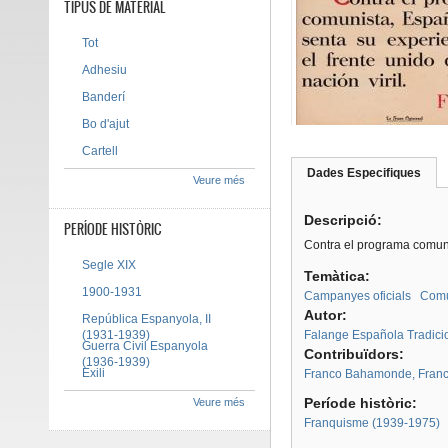
TIPUS DE MATERIAL
Tot
Adhesiu
Banderí
Bo d'ajut
Cartell
Dades Especifiques
(pes
Veure més
Tab group
activ
Descripció:
PERÍODE HISTÒRIC
Contra el programa comunis
Segle XIX
Temàtica:
1900-1931
Campanyes oficials
Com
Autor:
República Espanyola, II
(1931-1939)
Falange Española Tradicion
Guerra Civil Espanyola
Contribuïdors:
(1936-1939)
Exili
Franco Bahamonde, Franc
Període històric:
Veure més
Franquisme (1939-1975)