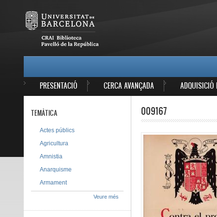
Vés al contingut
MAIN MENU
PRESENTACIÓ
CERCA AVANÇADA
ADQUISICIÓ 
009167
TEMÀTICA
Actes públics
Agricultura
Amnistia
Anarquisme
Armament
Veure més