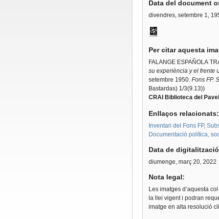
Data del document or
divendres, setembre 1, 19
Per citar aquesta im
FALANGE ESPAÑOLA TRA
su experiència y el frente 
setembre 1950.
Fons FP. S
Bastardas) 1/3(9.13))
CRAI Biblioteca del Pavel
Enllaços relacionats
Inventari del Fons FP, Sub
Documentació política, soci
Data de digitalitzaci
diumenge, març 20, 2022
Nota legal:
Les imatges d’aquesta col·
la llei vigent i podran req
imatge en alta resolució c