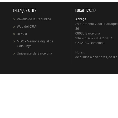
ENLLAÇOS ÚTILS
LOCALITZACIÓ
Pavelló
de la
República
Adreça
:
Av.
Cardenal
Vidal i
Barraque
Web del
CRAI
36
08035 Barcelona
BIPADI
934 285 457 / 934 279 371
MDC - Memòria digital de
C5J2+8G Barcelona
Catalunya
Horari
:
Universitat
de Barcelona
de
dilluns
a
divendres
, de 8 a