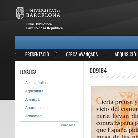
Vés al contingut
MAIN MENU
PRESENTACIÓ
CERCA AVANÇADA
ADQUISICIÓ 
009184
TEMÀTICA
Actes públics
Agricultura
Amnistia
Anarquisme
Armament
Veure més