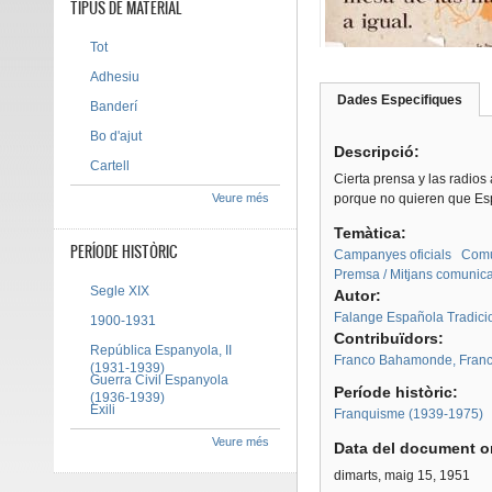
TIPUS DE MATERIAL
Tot
Adhesiu
Dades Especifiques
(pes
Banderí
Tab group
activ
Bo d'ajut
Descripció:
Cartell
Cierta prensa y las radios
Veure més
porque no quieren que Esp
Temàtica:
PERÍODE HISTÒRIC
Campanyes oficials
Com
Premsa / Mitjans comunic
Segle XIX
Autor:
Falange Española Tradicion
1900-1931
Contribuïdors:
República Espanyola, II
Franco Bahamonde, Franc
(1931-1939)
Guerra Civil Espanyola
Període històric:
(1936-1939)
Exili
Franquisme (1939-1975)
Veure més
Data del document or
dimarts, maig 15, 1951