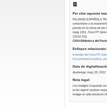
Per citar aquesta im
FALANGE ESPAÑOLA TRA
comunismo o la masonería
puesto en la mesa de las n
maig 1951.
Fons FP. Sèrie
1/3(10.10))
CRAI Biblioteca del Pavel
Enllaços relacionats
Inventari del Fons FP, Sub
Documentació política, soci
Data de digitalitzaci
diumenge, març 20, 2022
Nota legal:
Les imatges d’aquesta col·
la llei vigent i podran req
imatge en alta resolució c